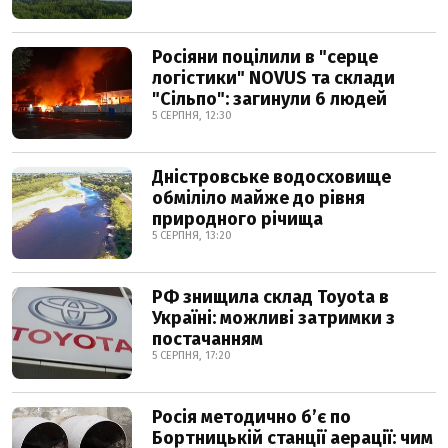
Росіяни поцілили в "серце
логістики" NOVUS та склади
"Сільпо": загинули 6 людей
5 СЕРПНЯ, 12:30
Дністровське водосховище
обміліло майже до рівня
природного річища
5 СЕРПНЯ, 13:20
РФ знищила склад Toyota в
Україні: можливі затримки з
постачанням
5 СЕРПНЯ, 17:20
Росія методично б’є по
Бортницькій станції аерації: чим