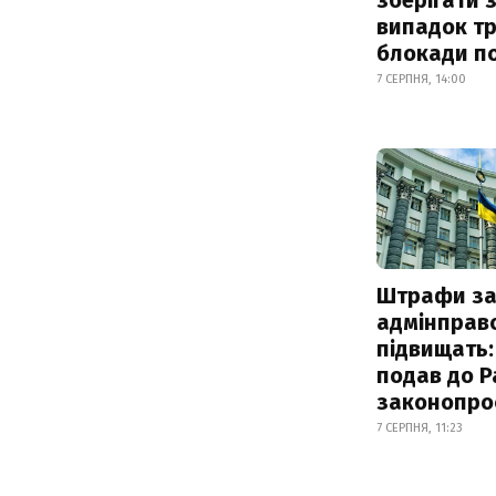
випадок т
блокади по
7 СЕРПНЯ, 14:00
Штрафи з
адмінправ
підвищать:
подав до Р
законопро
7 СЕРПНЯ, 11:23