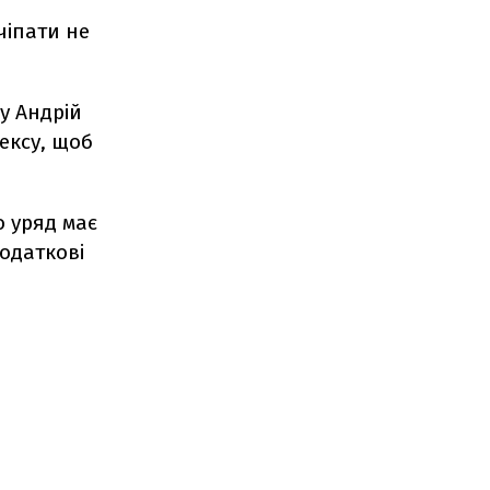
чіпати не
су Андрій
ексу, щоб
о уряд має
податкові