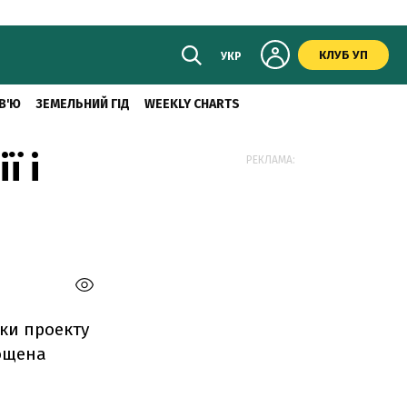
КЛУБ УП
УКР
В'Ю
ЗЕМЕЛЬНИЙ ГІД
WEEKLY CHARTS
ї і
РЕКЛАМА:
вки проекту
рощена