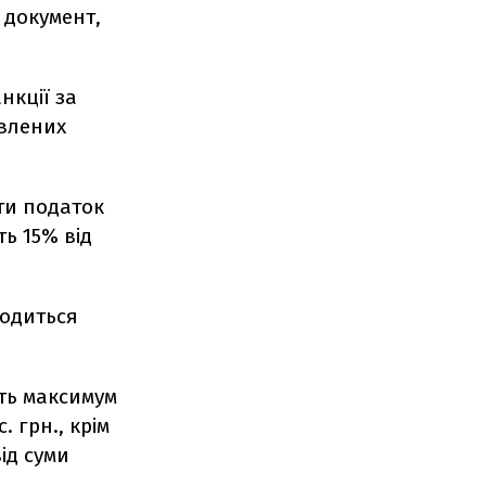
 документ,
нкції за
овлених
ти податок
ть 15% від
водиться
ять максимум
. грн., крім
ід суми