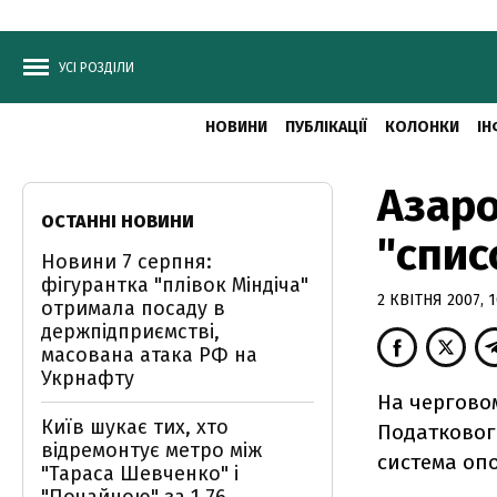
УСІ РОЗДІЛИ
НОВИНИ
ПУБЛІКАЦІЇ
КОЛОНКИ
ІН
Азаро
ОСТАННІ НОВИНИ
"спис
Новини 7 серпня:
фігурантка "плівок Міндіча"
2 КВІТНЯ 2007, 1
отримала посаду в
держпідприємстві,
масована атака РФ на
Укрнафту
На черговом
Київ шукає тих, хто
Податковог
відремонтує метро між
система оп
"Тараса Шевченко" і