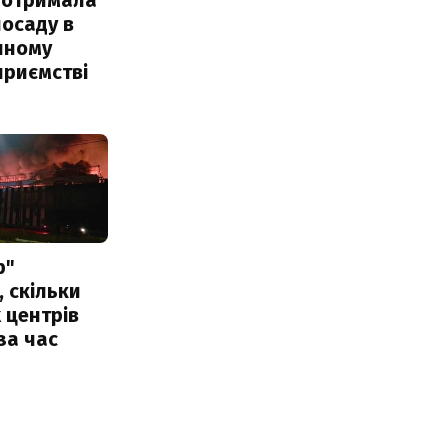
посаду в
чному
приємстві
р"
, скільки
 центрів
за час