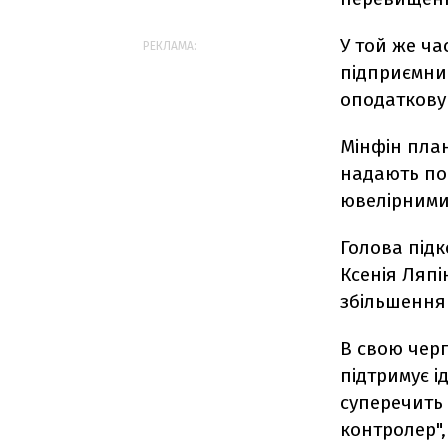
У той же час
РЕКЛАМА:
підприємни
оподаткову
Мінфін план
надають пос
ювелірними
Голова підк
Ксенія Ляпі
збільшення 
В свою черг
підтримує і
суперечить 
контролер",