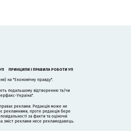
УП
ПРИНЦИПИ І ПРАВИЛА РОБОТИ УП
я) на "Економічну правду".
гають подальшому відтворенню та/чи
терфакс-Україна".
равах реклами. Редакція може не
 є рекламними, проте редакція бере
дповідальності за факти та оціночні
за зміст реклами несе рекламодавець.