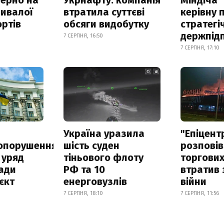
ривалої
втратила суттєві
керівну 
ртів
обсяги видобутку
стратегі
держпід
7 СЕРПНЯ, 16:50
7 СЕРПНЯ, 17:10
а
Україна уразила
"Епіцент
опорушення
шість суден
розповів
 уряд
тіньового флоту
торгових
ади
РФ та 10
втратив 
єкт
енерговузлів
війни
7 СЕРПНЯ, 18:10
7 СЕРПНЯ, 11:56