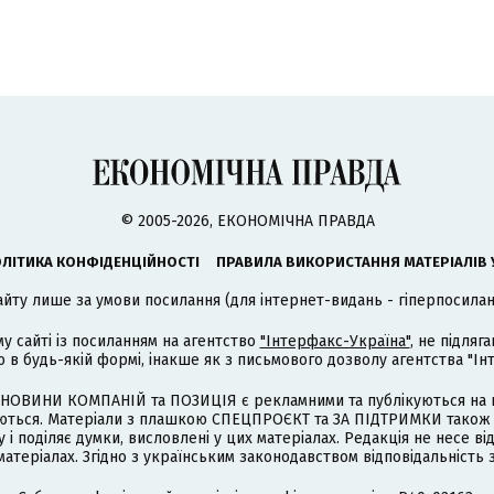
© 2005-2026, ЕКОНОМІЧНА ПРАВДА
ЛІТИКА КОНФІДЕНЦІЙНОСТІ
ПРАВИЛА ВИКОРИСТАННЯ МАТЕРІАЛІВ 
айту лише за умови посилання (для інтернет-видань - гіперпосиланн
му сайті із посиланням на агентство
"Інтерфакс-Україна"
, не підля
 будь-якій формі, інакше як з письмового дозволу агентства "Ін
НОВИНИ КОМПАНІЙ та ПОЗИЦІЯ є рекламними та публікуються на п
туються. Матеріали з плашкою СПЕЦПРОЄКТ та ЗА ПІДТРИМКИ також
 і поділяє думки, висловлені у цих матеріалах. Редакція не несе ві
атеріалах. Згідно з українським законодавством відповідальність 