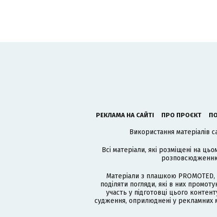
РЕКЛАМА НА САЙТІ
ПРО ПРОЄКТ
ПО
Використання матеріалів с
Всі матеріали, які розміщені на цьо
розповсюдженню в
Матеріали з плашкою PROMOTED, 
поділяти погляди, які в них промо
участь у підготовці цього контенту
судження, оприлюднені у рекламних м