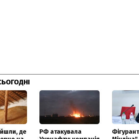
СЬОГОДНІ
айшли, де
РФ атакувала
Фігурант
зерно на
Укрнафту: компанія
Міндіча"