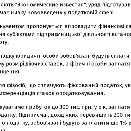
яють "Экономические известия", уряд підготував
чає низку нововведень у податковій сфері.
кументом пропонується впровадити фінансові са
я суб'єктами підприємницької діяльності встан
оту.
падку юридичні особи зобов'язані будуть сплати
у розмірі діючих ставок, а фізичні особи заплатя
ищення.
для фізосіб, що сплачують фіксований податок, у
диференціація ставок оподатковування.
ржуватиме прибуток до 300 тис. грн. у рік, заплат
одатку. Підприємці, дохід яких перевищить 200 тис
о податку, зобов'язані будуть заплатити ще 1% в
ня.