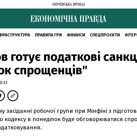
ФРАСТРУКТУРА
ПРАВИЛА ГРИ
ФІНАНСИ
СПЕЦПРОЄКТИ
ІНТЕР
в готує податкові санкці
ок спрощенців"
0:33
у засіданні робочої групи при Мінфіні з підгото
о кодексу в понеділок буде обговорюватися сп
одатковування.