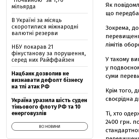
"Почайною" за 1,76
Як повідомл
мільярда
що передба
В Україні за місяць
скоротилися міжнародні
Зокрема, до
валютні резерви
перевищенн
лімітів обор
НБУ покарав 21
фінустанову за порушення,
У такому ви
серед них Райффайзен
у подвоєном
Нацбанк дозволив не
суми перев
визнавати дефолт бізнесу
на тлі атак РФ
Крім того, 
своєрідна 
Україна уразила шість суден
тіньового флоту РФ та 10
енерговузлів
Ті, хто оде
2400 грн. п
ВСІ НОВИНИ
стандартног
перевищен