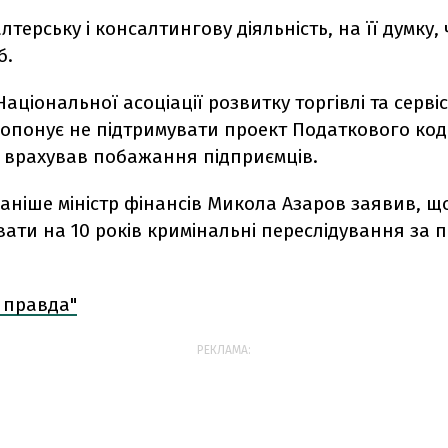
лтерську і консалтингову діяльність, на її думку, 
б.
аціональної асоціації розвитку торгівлі та серві
опонує не підтримувати проект Податкового код
і врахував побажання підприємців.
раніше міністр фінансів Микола Азаров заявив, щ
вати на 10 років кримінальні переслідування за 
.
 правда"
РЕКЛАМА: