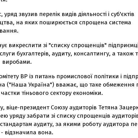
, уряд звузив перелік видів діяльності і суб'єктів
цтва, на яких поширюється спрощена система
вання.
ує викреслити зі "списку спрощенців" підприємц
луги бухгалтерів, аудиту, консалтингу, а також 
 виробами.
омітету ВР із питань промислової політики і під
на ("Наша Україна") вважає, що таке обмеження 
частки тіньового сектору економіки.
у, віце-президент Союзу аудиторів Тетяна Зацер
дею уряду забрати зі списку спрощенців аудиторів
стандартам аудиту, за якими роботу аудитора пе
 - відзначила вона.