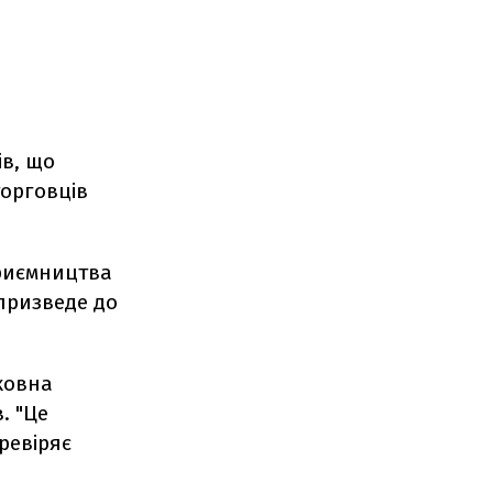
ів, що
торговців
приємництва
призведе до
ковна
. "Це
ревіряє