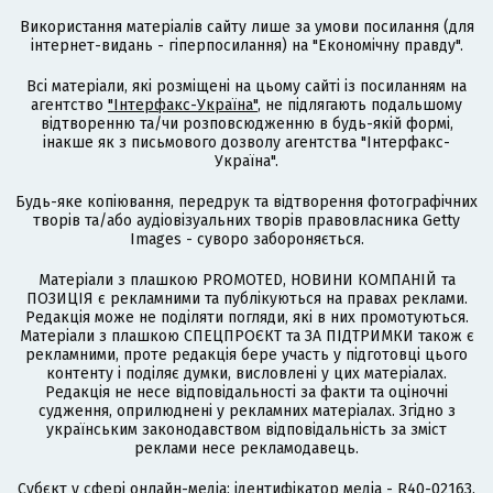
Використання матеріалів сайту лише за умови посилання (для
інтернет-видань - гіперпосилання) на "Економічну правду".
Всі матеріали, які розміщені на цьому сайті із посиланням на
агентство
"Інтерфакс-Україна"
, не підлягають подальшому
відтворенню та/чи розповсюдженню в будь-якій формі,
інакше як з письмового дозволу агентства "Інтерфакс-
Україна".
Будь-яке копіювання, передрук та відтворення фотографічних
творів та/або аудіовізуальних творів правовласника Getty
Images - суворо забороняється.
Матеріали з плашкою PROMOTED, НОВИНИ КОМПАНІЙ та
ПОЗИЦІЯ є рекламними та публікуються на правах реклами.
Редакція може не поділяти погляди, які в них промотуються.
Матеріали з плашкою СПЕЦПРОЄКТ та ЗА ПІДТРИМКИ також є
рекламними, проте редакція бере участь у підготовці цього
контенту і поділяє думки, висловлені у цих матеріалах.
Редакція не несе відповідальності за факти та оціночні
судження, оприлюднені у рекламних матеріалах. Згідно з
українським законодавством відповідальність за зміст
реклами несе рекламодавець.
Cубєкт у сфері онлайн-медіа; ідентифікатор медіа - R40-02163.