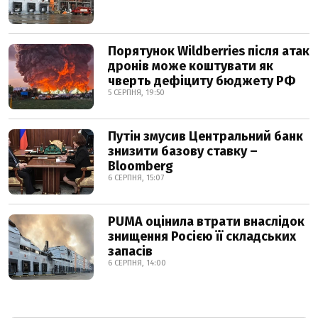
Порятунок Wildberries після атак
дронів може коштувати як
чверть дефіциту бюджету РФ
5 СЕРПНЯ, 19:50
Путін змусив Центральний банк
знизити базову ставку –
Bloomberg
6 СЕРПНЯ, 15:07
PUMA оцінила втрати внаслідок
знищення Росією її складських
запасів
6 СЕРПНЯ, 14:00