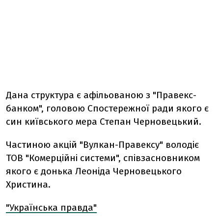
Дана структура є афільованою з "Правекс-
банком", головою Спостережної ради якого є
син київського мера Степан Черновецький.
Частиною акцій "Вулкан-Правексу" володіє
ТОВ "Комерційні системи", співзасновником
якого є донька Леоніда Черновецького
Христина.
"Українська правда"