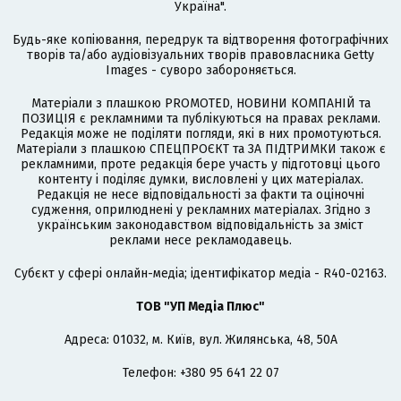
Україна".
Будь-яке копіювання, передрук та відтворення фотографічних
творів та/або аудіовізуальних творів правовласника Getty
Images - суворо забороняється.
Матеріали з плашкою PROMOTED, НОВИНИ КОМПАНІЙ та
ПОЗИЦІЯ є рекламними та публікуються на правах реклами.
Редакція може не поділяти погляди, які в них промотуються.
Матеріали з плашкою СПЕЦПРОЄКТ та ЗА ПІДТРИМКИ також є
рекламними, проте редакція бере участь у підготовці цього
контенту і поділяє думки, висловлені у цих матеріалах.
Редакція не несе відповідальності за факти та оціночні
судження, оприлюднені у рекламних матеріалах. Згідно з
українським законодавством відповідальність за зміст
реклами несе рекламодавець.
Cубєкт у сфері онлайн-медіа; ідентифікатор медіа - R40-02163.
ТОВ "УП Медіа Плюс"
Адреса: 01032, м. Київ, вул. Жилянська, 48, 50А
Телефон: +380 95 641 22 07