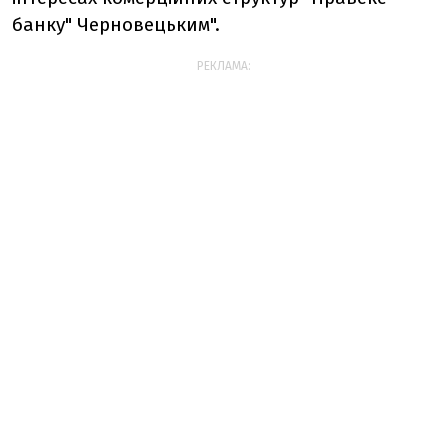
банку" Черновецьким".
РЕКЛАМА: