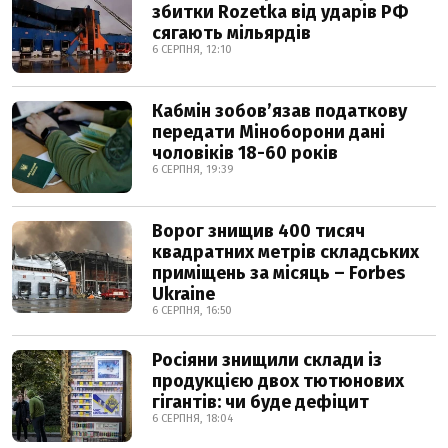
збитки Rozetka від ударів РФ
сягають мільярдів
6 СЕРПНЯ, 12:10
Кабмін зобовʼязав податкову
передати Міноборони дані
чоловіків 18-60 років
6 СЕРПНЯ, 19:39
Ворог знищив 400 тисяч
квадратних метрів складських
приміщень за місяць – Forbes
Ukraine
6 СЕРПНЯ, 16:50
Росіяни знищили склади із
продукцією двох тютюнових
гігантів: чи буде дефіцит
6 СЕРПНЯ, 18:04