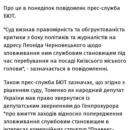
Про це в понеділок повідомляє прес-служба
БЮТ.
"Суд визнав правомірність та обгрунтованість
критики з боку політиків та журналістів на
адресу Леоніда Черновецького щодо
зловживання ним службовим становищем під
час перебування на посаді Київсього міського
голови", - зазначається в повідомленні.
Також прес-служба БЮТ зазначає, що згідно з
рішенням суду, Томенко як народний депутат
України мав право звернутися із
депутатським зверненням до Генпрокурора
"про вжиття заходів відносно попередження
зловживання службовим становищем в
інтересах комерційних структур "Правекс-