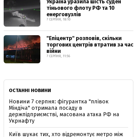
Україна уразила шість суден
тіньового флоту РФ та 10
енерговузлів
7 СЕРПНЯ, 18:10
"Епіцентр" розповів, скільки
торгових центрів втратив за час
війни
7 СЕРПНЯ, 11:56
ОСТАННІ НОВИНИ
Новини 7 серпня: фігурантка "плівок
Міндіча" отримала посаду в
держпідприємстві, масована атака РФ на
Укрнафту
Київ шукає тих, хто відремонтує метро між