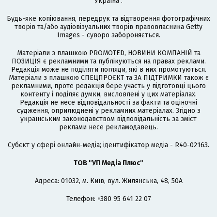
Україна".
Будь-яке копіювання, передрук та відтворення фотографічних
творів та/або аудіовізуальних творів правовласника Getty
Images - суворо забороняється.
Матеріали з плашкою PROMOTED, НОВИНИ КОМПАНІЙ та
ПОЗИЦІЯ є рекламними та публікуються на правах реклами.
Редакція може не поділяти погляди, які в них промотуються.
Матеріали з плашкою СПЕЦПРОЄКТ та ЗА ПІДТРИМКИ також є
рекламними, проте редакція бере участь у підготовці цього
контенту і поділяє думки, висловлені у цих матеріалах.
Редакція не несе відповідальності за факти та оціночні
судження, оприлюднені у рекламних матеріалах. Згідно з
українським законодавством відповідальність за зміст
реклами несе рекламодавець.
Cубєкт у сфері онлайн-медіа; ідентифікатор медіа - R40-02163.
ТОВ "УП Медіа Плюс"
Адреса: 01032, м. Київ, вул. Жилянська, 48, 50А
Телефон: +380 95 641 22 07