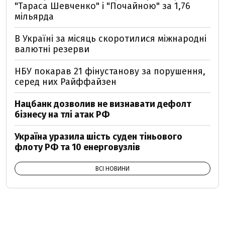
"Тараса Шевченко" і "Почайною" за 1,76
мільярда
В Україні за місяць скоротилися міжнародні
валютні резерви
НБУ покарав 21 фінустанову за порушення,
серед них Райффайзен
Нацбанк дозволив не визнавати дефолт
бізнесу на тлі атак РФ
Україна уразила шість суден тіньового
флоту РФ та 10 енерговузлів
ВСІ НОВИНИ