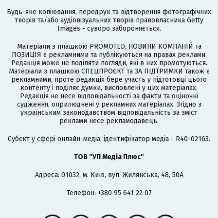
Будь-яке копіювання, передрук та відтворення фотографічних
творів та/або аудіовізуальних творів правовласника Getty
Images - суворо забороняється.
Матеріали з плашкою PROMOTED, НОВИНИ КОМПАНІЙ та
ПОЗИЦІЯ є рекламними та публікуються на правах реклами.
Редакція може не поділяти погляди, які в них промотуються.
Матеріали з плашкою СПЕЦПРОЄКТ та ЗА ПІДТРИМКИ також є
рекламними, проте редакція бере участь у підготовці цього
контенту і поділяє думки, висловлені у цих матеріалах.
Редакція не несе відповідальності за факти та оціночні
судження, оприлюднені у рекламних матеріалах. Згідно з
українським законодавством відповідальність за зміст
реклами несе рекламодавець.
Cубєкт у сфері онлайн-медіа; ідентифікатор медіа - R40-02163.
ТОВ "УП Медіа Плюс"
Адреса: 01032, м. Київ, вул. Жилянська, 48, 50А
Телефон: +380 95 641 22 07