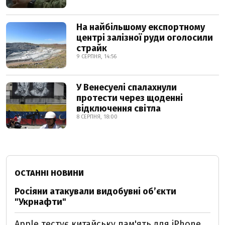
На найбільшому експортному
центрі залізної руди оголосили
страйк
9 СЕРПНЯ, 14:56
У Венесуелі спалахнули
протести через щоденні
відключення світла
8 СЕРПНЯ, 18:00
ОСТАННІ НОВИНИ
Росіяни атакували видобувні обʼєкти
"Укрнафти"
Apple тестує китайську пам'ять для iPhone