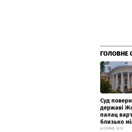
ГОЛОВНЕ 
Суд поверн
державі Ж
палац варт
близько м
8 СЕРПНЯ, 15:15