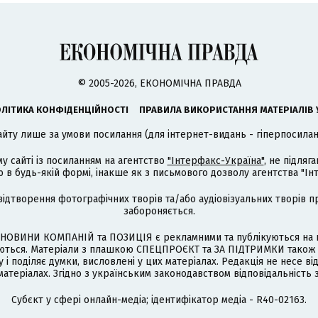
© 2005-2026, ЕКОНОМІЧНА ПРАВДА
ЛІТИКА КОНФІДЕНЦІЙНОСТІ
ПРАВИЛА ВИКОРИСТАННЯ МАТЕРІАЛІВ 
айту лише за умови посилання (для інтернет-видань - гіперпосиланн
му сайті із посиланням на агентство
"Інтерфакс-Україна"
, не підля
 будь-якій формі, інакше як з письмового дозволу агентства "Ін
відтворення фотографічних творів та/або аудіовізуальних творів п
забороняється.
НОВИНИ КОМПАНІЙ та ПОЗИЦІЯ є рекламними та публікуються на п
туються. Матеріали з плашкою СПЕЦПРОЄКТ та ЗА ПІДТРИМКИ також
 і поділяє думки, висловлені у цих матеріалах. Редакція не несе ві
атеріалах. Згідно з українським законодавством відповідальність 
Cубєкт у сфері онлайн-медіа; ідентифікатор медіа - R40-02163.