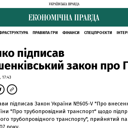
ФРАСТРУКТУРА
ПРАВИЛА ГРИ
ФІНАНСИ
СПЕЦПРОЄКТИ
ІНТЕР
ко підписав
енківський закон про 
 17:43
ави підписав Закон України №605-V "Про внесенн
аїни "Про трубопровідний транспорт" щодо підп
ного трубопровідного транспорту", прийнятий п
07 року.