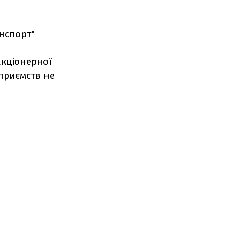
анспорт"
акціонерної
дприємств не