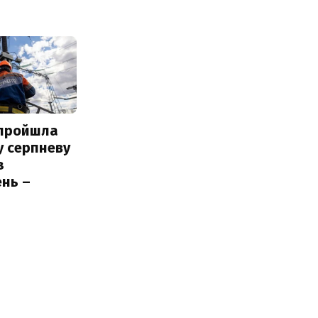
 пройшла
у серпневу
з
нь –
ь