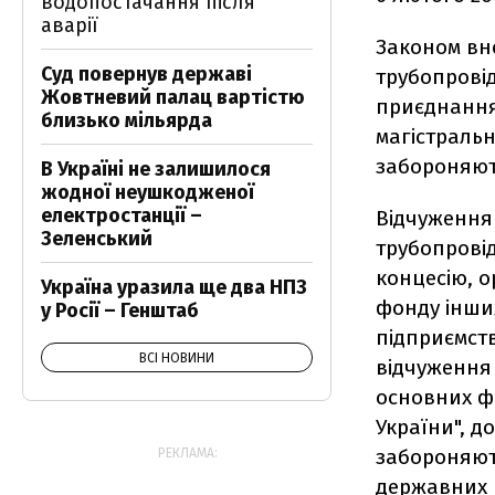
водопостачання після
аварії
Законом вне
Суд повернув державі
трубопровід
Жовтневий палац вартістю
приєднання
близько мільярда
магістральн
забороняют
В Україні не залишилося
жодної неушкодженої
електростанції –
Відчуження
Зеленський
трубопровід
концесію, о
Україна уразила ще два НПЗ
фонду інши
у Росії – Генштаб
підприємст
ВСІ НОВИНИ
відчуження 
основних фо
України", д
забороняють
РЕКЛАМА:
державних п