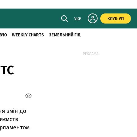
КЛУБ УП
УКР
В'Ю
WEEKLY CHARTS
ЗЕМЕЛЬНИЙ ГІД
РЕКЛАМА:
ГТС
я змін до
риємств
арламентом