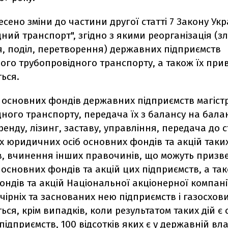
сено зміни до частини другої статті 7 Закону Ук
ний транспорт", згідно з якими реорганізація (зл
, поділ, перетворення) державних підприємств
ого трубопровідного транспорту, а також їх при
ься.
 основних фондів державних підприємств магіст
ного транспорту, передача їх з балансу на балан
ренду, лізинг, заставу, управління, передача до 
х юридичних осіб основних фондів та акцій таки
в, вчинення інших правочинів, що можуть призв
основних фондів та акцій цих підприємств, а та
ндів та акцій Національної акціонерної компані
очірніх та заснованих нею підприємств і газосхо
ся, крім випадків, коли результатом таких дій є
ідприємств, 100 відсотків яких є у державній вла