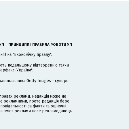
УП
ПРИНЦИПИ І ПРАВИЛА РОБОТИ УП
я) на "Економічну правду".
гають подальшому відтворенню та/чи
терфакс-Україна".
равовласника Getty Images - суворо
равах реклами. Редакція може не
 є рекламними, проте редакція бере
дповідальності за факти та оціночні
за зміст реклами несе рекламодавець.