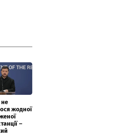
 не
ося жодної
женої
танції –
кий