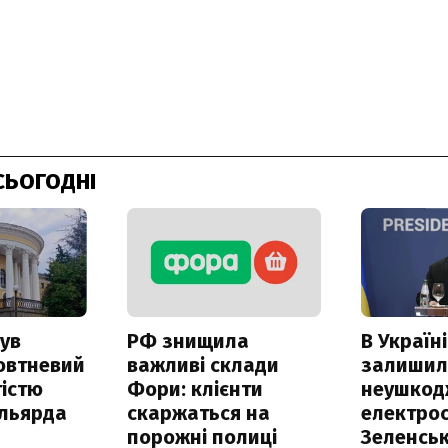
СЬОГОДНІ
ув
РФ знищила
В Україні
овтневий
важливі склади
залишил
істю
Фори: клієнти
неушкод
ільярда
скаржаться на
електрос
порожні полиці
Зеленсь