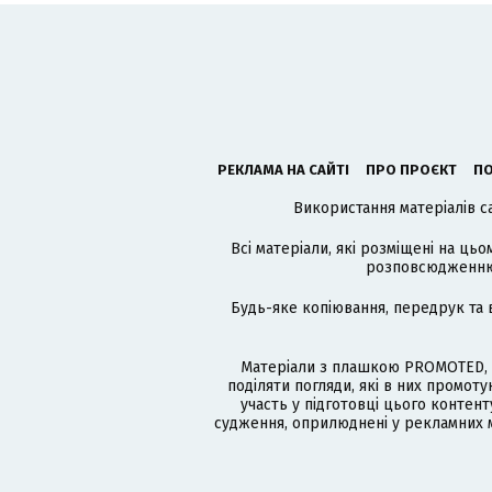
РЕКЛАМА НА САЙТІ
ПРО ПРОЄКТ
ПО
Використання матеріалів с
Всі матеріали, які розміщені на цьо
розповсюдженню в
Будь-яке копіювання, передрук та 
Матеріали з плашкою PROMOTED, 
поділяти погляди, які в них промо
участь у підготовці цього контенту
судження, оприлюднені у рекламних м