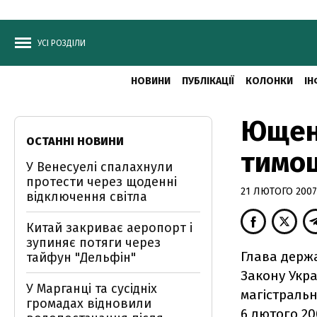
УСІ РОЗДІЛИ
НОВИНИ
ПУБЛІКАЦІЇ
КОЛОНКИ
ІН
Ющен
ОСТАННІ НОВИНИ
тимош
У Венесуелі спалахнули
протести через щоденні
21 ЛЮТОГО 2007,
відключення світла
Китай закриває аеропорт і
зупиняє потяги через
Глава держ
тайфун "Дельфін"
Закону Укр
У Марганці та сусідніх
магістраль
громадах відновили
6 лютого 20