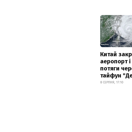
Китай зак
аеропорт і
потяги чер
тайфун "Д
8 СЕРПНЯ, 17:10