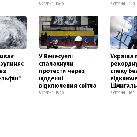
8 СЕРПНЯ, 10:40
8 СЕРПНЯ, 14:10
риває
У Венесуелі
Україна
 зупиняє
спалахнули
рекордн
ез
протести через
спеку бе
ельфін"
щоденні
відключе
відключення світла
Шмигал
8 СЕРПНЯ, 18:00
8 СЕРПНЯ, 11:50