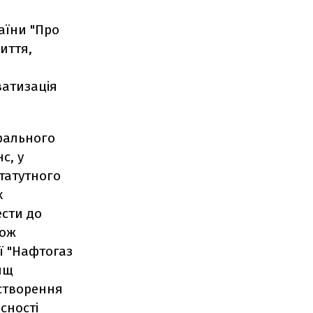
раїни "Про
иття,
ватизація
рального
с, у
статутного
х
ести до
кож
ї "Нафтогаз
вищ
 створення
сності