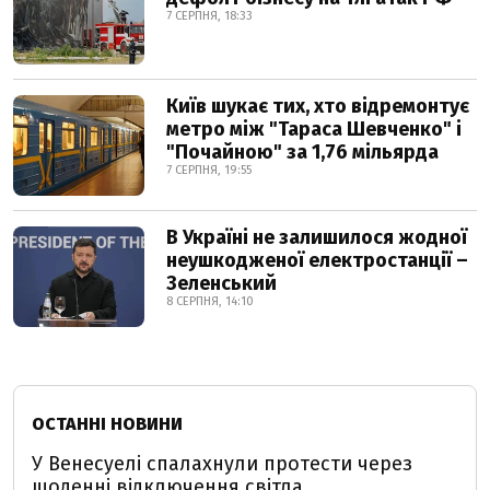
7 СЕРПНЯ, 18:33
Київ шукає тих, хто відремонтує
метро між "Тараса Шевченко" і
"Почайною" за 1,76 мільярда
7 СЕРПНЯ, 19:55
В Україні не залишилося жодної
неушкодженої електростанції –
Зеленський
8 СЕРПНЯ, 14:10
ОСТАННІ НОВИНИ
У Венесуелі спалахнули протести через
щоденні відключення світла