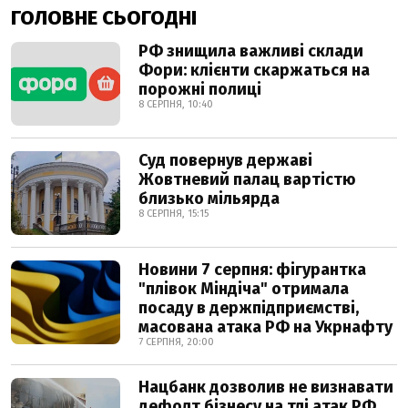
ГОЛОВНЕ СЬОГОДНІ
РФ знищила важливі склади
Фори: клієнти скаржаться на
порожні полиці
8 СЕРПНЯ, 10:40
Суд повернув державі
Жовтневий палац вартістю
близько мільярда
8 СЕРПНЯ, 15:15
Новини 7 серпня: фігурантка
"плівок Міндіча" отримала
посаду в держпідприємстві,
масована атака РФ на Укрнафту
7 СЕРПНЯ, 20:00
Нацбанк дозволив не визнавати
дефолт бізнесу на тлі атак РФ