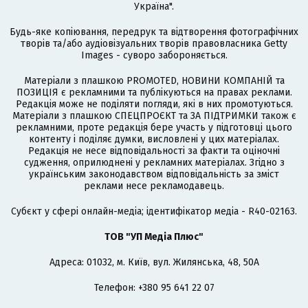
Україна".
Будь-яке копіювання, передрук та відтворення фотографічних
творів та/або аудіовізуальних творів правовласника Getty
Images - суворо забороняється.
Матеріали з плашкою PROMOTED, НОВИНИ КОМПАНІЙ та
ПОЗИЦІЯ є рекламними та публікуються на правах реклами.
Редакція може не поділяти погляди, які в них промотуються.
Матеріали з плашкою СПЕЦПРОЄКТ та ЗА ПІДТРИМКИ також є
рекламними, проте редакція бере участь у підготовці цього
контенту і поділяє думки, висловлені у цих матеріалах.
Редакція не несе відповідальності за факти та оціночні
судження, оприлюднені у рекламних матеріалах. Згідно з
українським законодавством відповідальність за зміст
реклами несе рекламодавець.
Cубєкт у сфері онлайн-медіа; ідентифікатор медіа - R40-02163.
ТОВ "УП Медіа Плюс"
Адреса: 01032, м. Київ, вул. Жилянська, 48, 50А
Телефон: +380 95 641 22 07