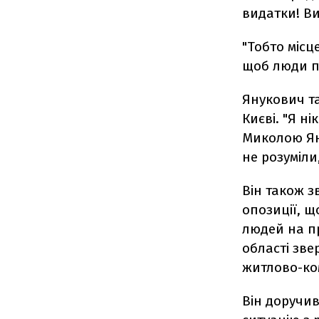
видатки! Ви
"Тобто місц
щоб люди пл
Янукович т
Києві. "Я н
Миколою Ян
не розуміли
Він також з
опозиції, 
людей на пр
області зве
житлово-ком
Він доручив