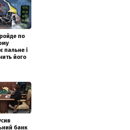
ройде по
ому
 пальне і
чить його
усив
ьний банк