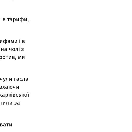
и в тарифи,
ифами і в
на чолі з
ротив, ми
 чули гасла
овхаючи
харківської
тили за
ювати