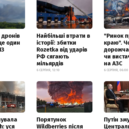
 дронів
Найбільші втрати в
"Ринок п
ще один
історії: збитки
краю". Ч
ПЗ
Rozetka від ударів
дорожчає
РФ сягають
чи виста
мільярдів
на АЗС
6 СЕРПНЯ, 12:10
6 СЕРПНЯ, 06:00
нувала
Порятунок
Путін зм
h: уся
Wildberries після
Централ