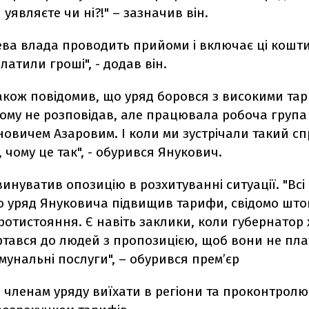
 уявляєте чи ні?!" – зазначив він.
ева влада проводить прийоми і включає ці кошт
атили гроші", - додав він.
акож повідомив, що уряд боровся з високими тар
ікому не розповідав, але працювала робоча група 
овичем Азаровим. І коли ми зустрічали такий сп
, чому це так", - обурився Янукович.
винуватив опозицію в розхитуванні ситуації. "Всі
що уряд Януковича підвищив тарифи, свідомо шт
отистояння. Є навіть заклики, коли губернатор 
ртався до людей з пропозицією, щоб вони не пла
унальні послуги", – обурився прем’єр
 членам уряду виїхати в регіони та проконтрол