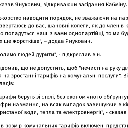
 сказав Янукович, відкриваючи засідання Кабміну.
 жорстко наводити порядок, не зважаючи на пар
звертаюсь до вас, шановні колеги, як до членів 
о попадуться наші з вами однопартійці, то ми б
х ще жорсткіше", – додав Янукович.
олимо людей дурити", - підкреслив він.
ідомив, що не допустить, щоб "нечисті на руку ді
на зростанні тарифів на комунальні послуги". Ві
ладів:
тарифи беруть зі стелі, без економічного обґрунт
ифри навмання, на всяк випадок завищуючи в кіл
ристаної води, тепла та електроенергії", - сказав 
 в розмір комунальних тарифів включені предста