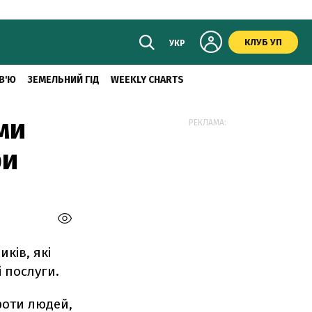
КЛУБ УП
УКР
В'Ю
ЗЕМЕЛЬНИЙ ГІД
WEEKLY CHARTS
ми
РЕКЛАМА:
фи
ків, які
 послуги.
роти людей,