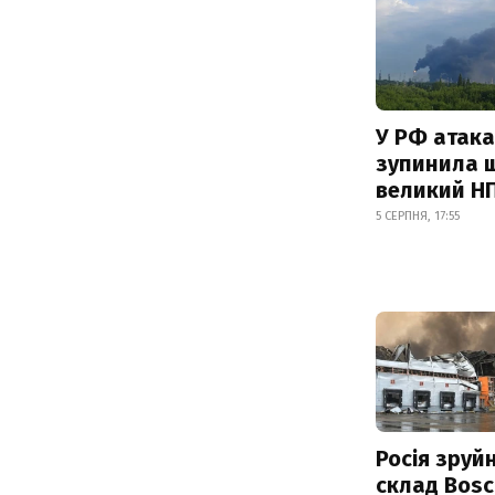
У РФ атака
зупинила 
великий Н
5 СЕРПНЯ, 17:55
Росія зруй
склад Bosc