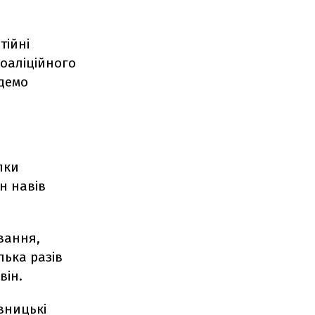
тійні
коаліційного
удемо
лки
н навів
ування,
ька разів
він.
вницькі