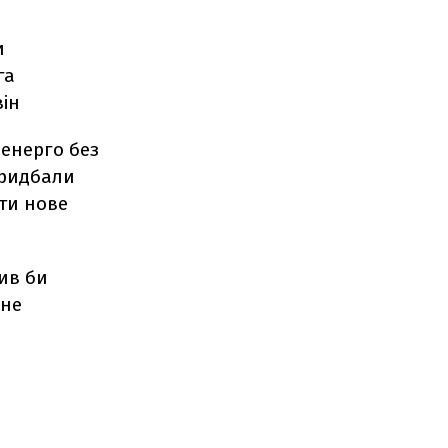
и
га
він
енерго без
придбали
ати нове
сив би
ене