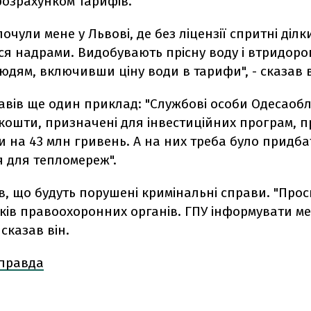
розрахунком тарифів.
почули мене у Львові, де без ліцензії спритні ділк
ся надрами. Видобувають прісну воду і втридоро
дям, включивши ціну води в тарифи", - сказав 
авів ще один приклад: "Службові особи Одесаобл
 кошти, призначені для інвестиційних програм, 
и на 43 млн гривень. А на них треба було придб
 для тепломереж".
в, що будуть порушені кримінальні справи. "Про
ків правоохоронних органів. ГПУ інформувати м
 сказав він.
 правда