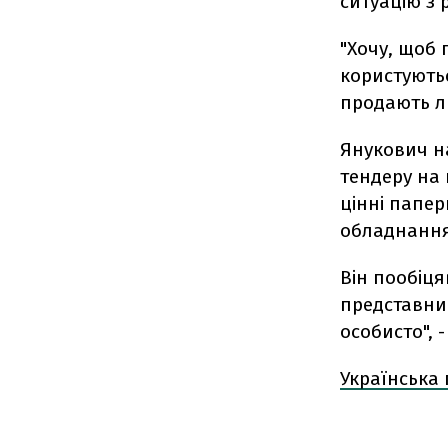
ситуацію з 
"Хочу, щоб 
користують
продають лю
Янукович н
тендеру на
цінні папер
обладнання
Він пообіця
представни
особисто", -
Українська