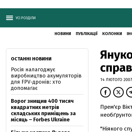
УСІ РОЗДІЛИ
НОВИНИ
ПУБЛІКАЦІЇ
КОЛОНКИ
ІН
Януко
ОСТАННІ НОВИНИ
справ
Росія налагоджує
виробництво акумуляторів
14 ЛЮТОГО 2007,
для FPV-дронів: хто
допомагає
Ворог знищив 400 тисяч
Прем'єр Вік
квадратних метрів
складських приміщень за
необґрунто
місяць – Forbes Ukraine
"Ніякого сп