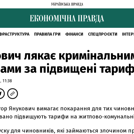
ФРАСТРУКТУРА
ПРАВИЛА ГРИ
ФІНАНСИ
СПЕЦПРОЄКТИ
ІНТЕР
вич лякає кримінальни
ами за підвищені тари
 11:38
тор Янукович вимагає покарання для тих чиновни
вано підвищують тарифи на житлово-комунальні
уску для чиновників, які займаються злочином п