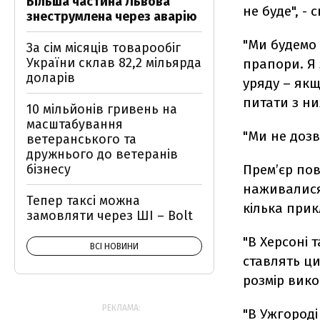
Більша частина Львова
не буде", -
знеструмлена через аварію
"Ми будемо
За сім місяців товарообіг
України склав 82,2 мільярда
прапори. Я 
доларів
уряду – якщ
питати з ни
10 мільйонів гривень на
масштабування
"Ми не дозв
ветеранського та
дружнього до ветеранів
бізнесу
Прем’єр пов
наживалися 
Тепер таксі можна
кілька прик
замовляти через ШІ – Bolt
"В Херсоні 
ВСІ НОВИНИ
ставлять ц
розмір вико
РЕКЛАМА:
"В Ужгороді