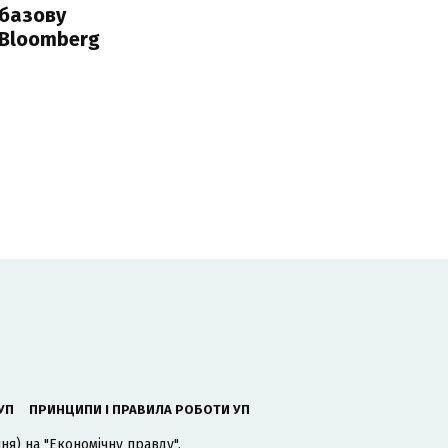
 базову
 Bloomberg
УП
ПРИНЦИПИ І ПРАВИЛА РОБОТИ УП
я) на "Економічну правду".