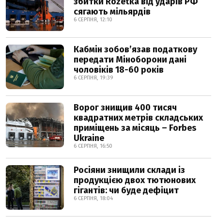
збитки Rozetka від ударів РФ
сягають мільярдів
6 СЕРПНЯ, 12:10
Кабмін зобовʼязав податкову
передати Міноборони дані
чоловіків 18-60 років
6 СЕРПНЯ, 19:39
Ворог знищив 400 тисяч
квадратних метрів складських
приміщень за місяць – Forbes
Ukraine
6 СЕРПНЯ, 16:50
Росіяни знищили склади із
продукцією двох тютюнових
гігантів: чи буде дефіцит
6 СЕРПНЯ, 18:04