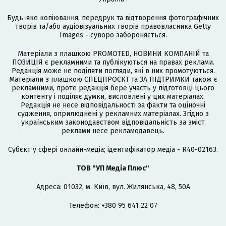
Будь-яке копіювання, передрук та відтворення фотографічних
творів та/або аудіовізуальних творів правовласника Getty
Images - суворо забороняється.
Матеріали з плашкою PROMOTED, НОВИНИ КОМПАНІЙ та
ПОЗИЦІЯ є рекламними та публікуються на правах реклами.
Редакція може не поділяти погляди, які в них промотуються.
Матеріали з плашкою СПЕЦПРОЄКТ та ЗА ПІДТРИМКИ також є
рекламними, проте редакція бере участь у підготовці цього
контенту і поділяє думки, висловлені у цих матеріалах.
Редакція не несе відповідальності за факти та оціночні
судження, оприлюднені у рекламних матеріалах. Згідно з
українським законодавством відповідальність за зміст
реклами несе рекламодавець.
Cубєкт у сфері онлайн-медіа; ідентифікатор медіа - R40-02163.
ТОВ "УП Медіа Плюс"
Адреса: 01032, м. Київ, вул. Жилянська, 48, 50А
Телефон: +380 95 641 22 07