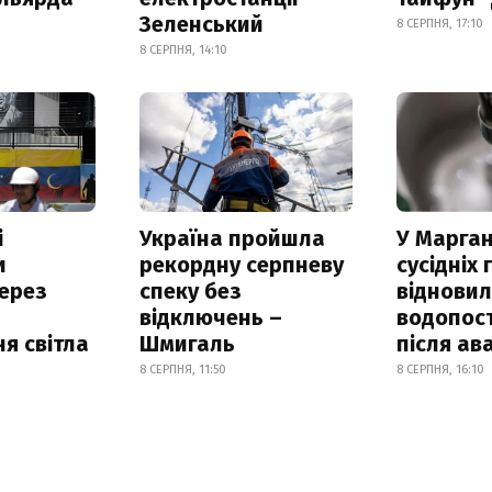
Зеленський
8 СЕРПНЯ, 17:10
8 СЕРПНЯ, 14:10
і
Україна пройшла
У Марган
и
рекордну серпневу
сусідніх
ерез
спеку без
віднови
відключень –
водопос
я світла
Шмигаль
після ава
8 СЕРПНЯ, 11:50
8 СЕРПНЯ, 16:10