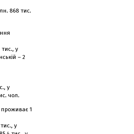
лн. 868 тис.
ення
 тис., у
нській – 2
в
., у
ис. чол.
м проживає 1
тис., у
5,4 тис., у