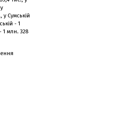
 у
., у Сумській
ській - 1
- 1 млн. 328
лення