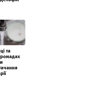
ці та
 громадах
ли
тачання
рії