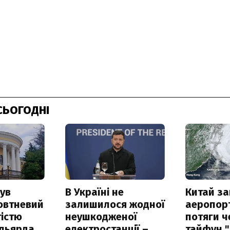
СЬОГОДНІ
ув
В Україні не
Китай з
овтневий
залишилося жодної
аеропорт
істю
неушкодженої
потяги ч
ільярда
електростанції –
тайфун 