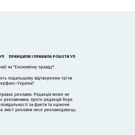
УП
ПРИНЦИПИ І ПРАВИЛА РОБОТИ УП
я) на "Економічну правду".
гають подальшому відтворенню та/чи
терфакс-Україна".
равах реклами. Редакція може не
 є рекламними, проте редакція бере
дповідальності за факти та оціночні
за зміст реклами несе рекламодавець.