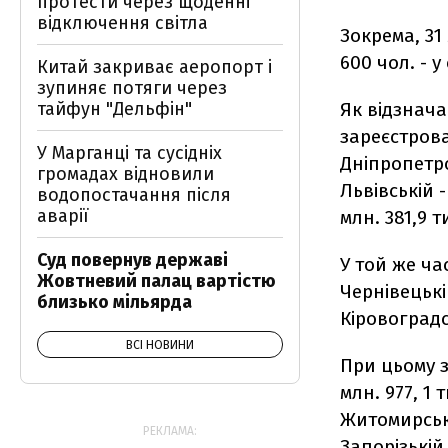
протести через щоденні
відключення світла
Зокрема, 31 
600 чол. - у
Китай закриває аеропорт і
зупиняє потяги через
тайфун "Дельфін"
Як відзнача
зареєстрован
У Марганці та сусідніх
Дніпропетров
громадах відновили
Львівській -
водопостачання після
аварії
млн. 381,9 ти
Суд повернув державі
У той же ча
Жовтневий палац вартістю
Чернівецькій
близько мільярда
Кіровоградсь
ВСІ НОВИНИ
При цьому з
млн. 977, 1 т
Житомирській
РЕКЛАМА:
Запорізькій 