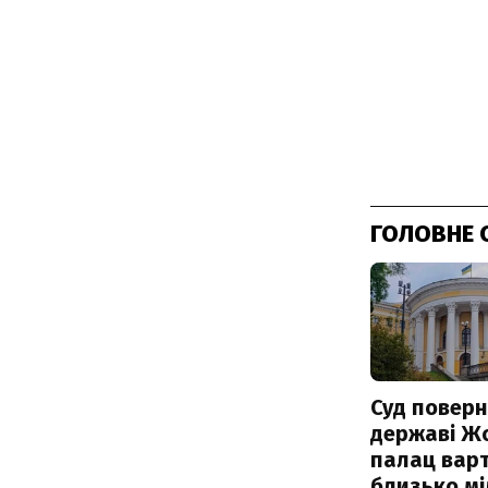
ГОЛОВНЕ 
Суд поверн
державі Ж
палац варт
близько м