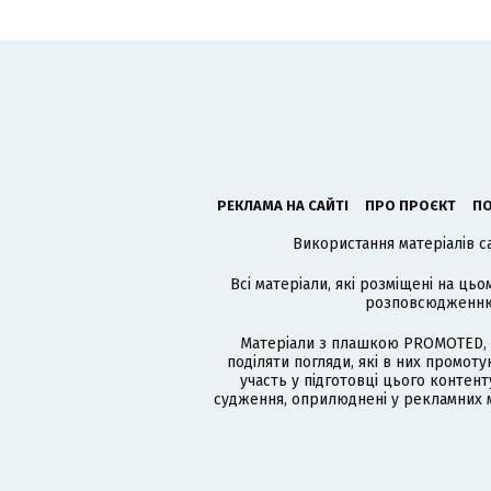
РЕКЛАМА НА САЙТІ
ПРО ПРОЄКТ
ПО
Використання матеріалів с
Всі матеріали, які розміщені на цьо
розповсюдженню в
Матеріали з плашкою PROMOTED, 
поділяти погляди, які в них промо
участь у підготовці цього контенту
судження, оприлюднені у рекламних м