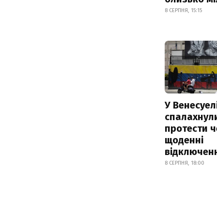
8 СЕРПНЯ, 15:15
У Венесуел
спалахнул
протести ч
щоденні
відключенн
8 СЕРПНЯ, 18:00