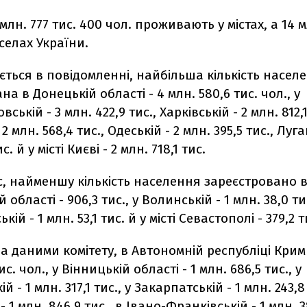
млн. 777 тис. 400 чол. проживають у містах, а 14 м
 селах України.
ється в повідомленні, найбільша кількість насел
а в Донецькій області - 4 млн. 580,6 тис. чол., у
ській - 3 млн. 422,9 тис., Харківській - 2 млн. 812,1
 2 млн. 568,4 тис., Одеській - 2 млн. 395,5 тис., Луга
с. й у місті Києві - 2 млн. 718,1 тис.
с, найменшу кількість населення зареєстровано 
 області - 906,3 тис., у Волинській - 1 млн. 38,0 тис
кій - 1 млн. 53,1 тис. й у місті Севастополі - 379,2 т
а даними комітету, в Автономній республіці Кри
ис. чол., у Вінницькій області - 1 млн. 686,5 тис., у
 - 1 млн. 317,1 тис., у Закарпатській - 1 млн. 243,8 
- 1 млн. 846,9 тис., в Івано-Франківській - 1 млн. 38