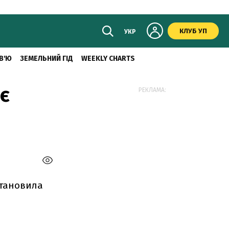
КЛУБ УП
УКР
В'Ю
ЗЕМЕЛЬНИЙ ГІД
WEEKLY CHARTS
є
РЕКЛАМА:
становила