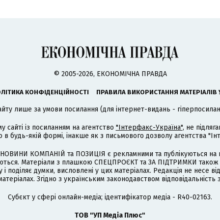
© 2005-2026, ЕКОНОМІЧНА ПРАВДА
ЛІТИКА КОНФІДЕНЦІЙНОСТІ
ПРАВИЛА ВИКОРИСТАННЯ МАТЕРІАЛІВ 
айту лише за умови посилання (для інтернет-видань - гіперпосиланн
му сайті із посиланням на агентство
"Інтерфакс-Україна"
, не підля
 будь-якій формі, інакше як з письмового дозволу агентства "Ін
НОВИНИ КОМПАНІЙ та ПОЗИЦІЯ є рекламними та публікуються на п
туються. Матеріали з плашкою СПЕЦПРОЄКТ та ЗА ПІДТРИМКИ також
 і поділяє думки, висловлені у цих матеріалах. Редакція не несе ві
атеріалах. Згідно з українським законодавством відповідальність 
Cубєкт у сфері онлайн-медіа; ідентифікатор медіа - R40-02163.
ТОВ "УП Медіа Плюс"