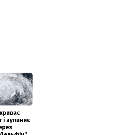
акриває
 і зупиняє
ерез
"Дельфін"