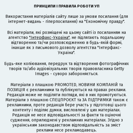
ПРИНЦИПИ І ПРАВИЛА РОБОТИ УП
Використання матеріалів сайту лише за умови посилання (для
інтернет-видань - гіперпосилання) на "Економічну правду".
Всі матеріали, які розміщені на цьому сайті із посиланням на
агентство
"Інтерфакс-Україна"
, не підлягають подальшому
відтворенню та/чи розповсюдженню в будь-якій формі,
інакше як з письмового дозволу агентства "Інтерфакс-
Україна".
Будь-яке копіювання, передрук та відтворення фотографічних
творів та/або аудіовізуальних творів правовласника Getty
Images - суворо забороняється.
Матеріали з плашкою PROMOTED, НОВИНИ КОМПАНІЙ та
ПОЗИЦІЯ є рекламними та публікуються на правах реклами.
Редакція може не поділяти погляди, які в них промотуються.
Матеріали з плашкою СПЕЦПРОЄКТ та ЗА ПІДТРИМКИ також є
рекламними, проте редакція бере участь у підготовці цього
контенту і поділяє думки, висловлені у цих матеріалах.
Редакція не несе відповідальності за факти та оціночні
судження, оприлюднені у рекламних матеріалах. Згідно з
українським законодавством відповідальність за зміст
реклами несе рекламодавець.