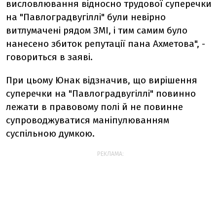
висловлювання відносно трудової суперечки
на "Павлоградвугіллі" були невірно
витлумачені рядом ЗМІ, і тим самим було
нанесено збиток репутації пана Ахметова", -
говориться в заяві.
При цьому Юнак відзначив, що вирішення
суперечки на "Павлоградвугіллі" повинно
лежати в правовому полі й не повинне
супроводжуватися маніпулюванням
суспільною думкою.
РЕКЛАМА: