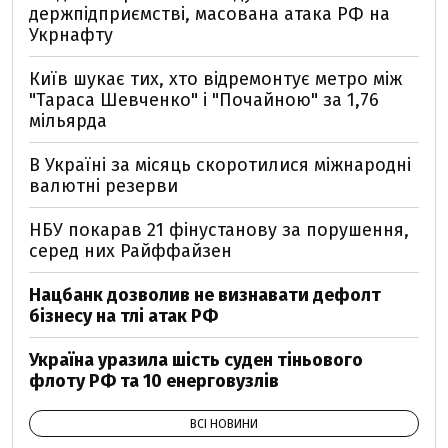
держпідприємстві, масована атака РФ на
Укрнафту
Київ шукає тих, хто відремонтує метро між
"Тараса Шевченко" і "Почайною" за 1,76
мільярда
В Україні за місяць скоротилися міжнародні
валютні резерви
НБУ покарав 21 фінустанову за порушення,
серед них Райффайзен
Нацбанк дозволив не визнавати дефолт
бізнесу на тлі атак РФ
Україна уразила шість суден тіньового
флоту РФ та 10 енерговузлів
ВСІ НОВИНИ