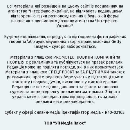
Всі матеріали, які розміщені на цьому сайті із посиланням на
агентство
"Інтерфакс-Україна"
, не підлягають подальшому
відтворенню та/чи розповсюдженню в будь-якій формі,
інакше як з письмового дозволу агентства "Інтерфакс-
Україна".
Будь-яке копіювання, передрук та відтворення фотографічних
творів та/або аудіовізуальних творів правовласника Getty
Images - суворо забороняється.
Матеріали з плашкою PROMOTED, НОВИНИ КОМПАНІЙ та
ПОЗИЦІЯ є рекламними та публікуються на правах реклами.
Редакція може не поділяти погляди, які в них промотуються.
Матеріали з плашкою СПЕЦПРОЄКТ та ЗА ПІДТРИМКИ також є
рекламними, проте редакція бере участь у підготовці цього
контенту і поділяє думки, висловлені у цих матеріалах.
Редакція не несе відповідальності за факти та оціночні
судження, оприлюднені у рекламних матеріалах. Згідно з
українським законодавством відповідальність за зміст
реклами несе рекламодавець.
Cубєкт у сфері онлайн-медіа; ідентифікатор медіа - R40-02163.
ТОВ "УП Медіа Плюс"