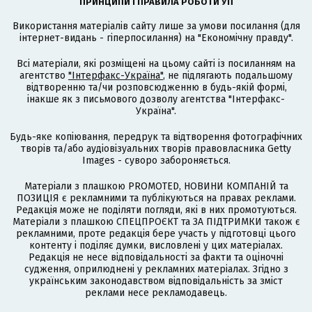
ПРИНЦИПИ І ПРАВИЛА РОБОТИ УП
Використання матеріалів сайту лише за умови посилання (для
інтернет-видань - гіперпосилання) на "Економічну правду".
Всі матеріали, які розміщені на цьому сайті із посиланням на
агентство
"Інтерфакс-Україна"
, не підлягають подальшому
відтворенню та/чи розповсюдженню в будь-якій формі,
інакше як з письмового дозволу агентства "Інтерфакс-
Україна".
Будь-яке копіювання, передрук та відтворення фотографічних
творів та/або аудіовізуальних творів правовласника Getty
Images - суворо забороняється.
Матеріали з плашкою PROMOTED, НОВИНИ КОМПАНІЙ та
ПОЗИЦІЯ є рекламними та публікуються на правах реклами.
Редакція може не поділяти погляди, які в них промотуються.
Матеріали з плашкою СПЕЦПРОЄКТ та ЗА ПІДТРИМКИ також є
рекламними, проте редакція бере участь у підготовці цього
контенту і поділяє думки, висловлені у цих матеріалах.
Редакція не несе відповідальності за факти та оціночні
судження, оприлюднені у рекламних матеріалах. Згідно з
українським законодавством відповідальність за зміст
реклами несе рекламодавець.