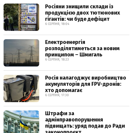
Росіяни знищили склади із
продукцією двох тютюнових
гігантів: чи буде дефіцит
6 СЕРПНЯ, 18:04
Електроенергія
розподілятиметься за новим
принципом – Шмигаль
6 СЕРПНЯ, 18:23
Росія налагоджує виробництво
акумуляторів для FPV-дронів:
хто допомагає
6 СЕРПНЯ, 17:30
Штрафи за
адмінправопорушення
підвищать: уряд подав до Ради
законопроєкт