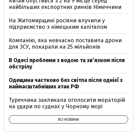
Китай опустився з 2 на 9 місце серед
найбільших експортних ринків Німеччини
На Житомирщині росіяни влучили у
підприємство з німецьким капіталом
Компанію, яка невчасно поставила дрони
для ЗСУ, покарали на 25 мільйонів
В Одесі проблеми з водою та звʼязком після
обстрілу
Одещина частково без світла після однієї з
наймасштабніших атак РФ
Туреччина закликала оголосити мораторій
на удари по суднах у Чорному морі
ВСІ НОВИНИ