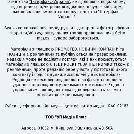
агентство
"Інтерфакс-Україна"
, не підлягають подальшому
відтворенню та/чи розповсюдженню в будь-якій формі,
інакше як з письмового дозволу агентства "Інтерфакс-
Україна".
Будь-яке копіювання, передрук та відтворення фотографічних
творів та/або аудіовізуальних творів правовласника Getty
Images - суворо забороняється.
Матеріали з плашкою PROMOTED, НОВИНИ КОМПАНІЙ та
ПОЗИЦІЯ є рекламними та публікуються на правах реклами.
Редакція може не поділяти погляди, які в них промотуються.
Матеріали з плашкою СПЕЦПРОЄКТ та ЗА ПІДТРИМКИ також є
рекламними, проте редакція бере участь у підготовці цього
контенту і поділяє думки, висловлені у цих матеріалах.
Редакція не несе відповідальності за факти та оціночні
судження, оприлюднені у рекламних матеріалах. Згідно з
українським законодавством відповідальність за зміст
реклами несе рекламодавець.
Cубєкт у сфері онлайн-медіа; ідентифікатор медіа - R40-02163.
ТОВ "УП Медіа Плюс"
Адреса: 01032, м. Київ, вул. Жилянська, 48, 50А