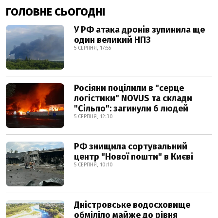
ГОЛОВНЕ СЬОГОДНІ
У РФ атака дронів зупинила ще
один великий НПЗ
5 СЕРПНЯ, 17:55
Росіяни поцілили в "серце
логістики" NOVUS та склади
"Сільпо": загинули 6 людей
5 СЕРПНЯ, 12:30
РФ знищила сортувальний
центр "Нової пошти" в Києві
5 СЕРПНЯ, 10:10
Дністровське водосховище
обміліло майже до рівня