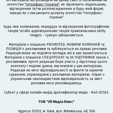
Всі матеріали, які розміщені на цьому сайті із посиланням на
агентство
"Інтерфакс-Україна"
, не підлягають подальшому
відтворенню та/чи розповсюдженню в будь-якій формі,
інакше як з письмового дозволу агентства "Інтерфакс-
Україна".
Будь-яке копіювання, передрук та відтворення фотографічних
творів та/або аудіовізуальних творів правовласника Getty
Images - суворо забороняється.
Матеріали з плашкою PROMOTED, НОВИНИ КОМПАНІЙ та
ПОЗИЦІЯ є рекламними та публікуються на правах реклами.
Редакція може не поділяти погляди, які в них промотуються.
Матеріали з плашкою СПЕЦПРОЄКТ та ЗА ПІДТРИМКИ також є
рекламними, проте редакція бере участь у підготовці цього
контенту і поділяє думки, висловлені у цих матеріалах.
Редакція не несе відповідальності за факти та оціночні
судження, оприлюднені у рекламних матеріалах. Згідно з
українським законодавством відповідальність за зміст
реклами несе рекламодавець.
Cубєкт у сфері онлайн-медіа; ідентифікатор медіа - R40-02163.
ТОВ "УП Медіа Плюс"
Адреса: 01032, м. Київ, вул. Жилянська, 48, 50А