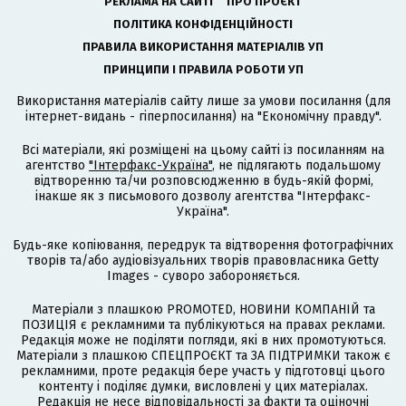
РЕКЛАМА НА САЙТІ
ПРО ПРОЄКТ
ПОЛІТИКА КОНФІДЕНЦІЙНОСТІ
ПРАВИЛА ВИКОРИСТАННЯ МАТЕРІАЛІВ УП
ПРИНЦИПИ І ПРАВИЛА РОБОТИ УП
Використання матеріалів сайту лише за умови посилання (для
інтернет-видань - гіперпосилання) на "Економічну правду".
Всі матеріали, які розміщені на цьому сайті із посиланням на
агентство
"Інтерфакс-Україна"
, не підлягають подальшому
відтворенню та/чи розповсюдженню в будь-якій формі,
інакше як з письмового дозволу агентства "Інтерфакс-
Україна".
Будь-яке копіювання, передрук та відтворення фотографічних
творів та/або аудіовізуальних творів правовласника Getty
Images - суворо забороняється.
Матеріали з плашкою PROMOTED, НОВИНИ КОМПАНІЙ та
ПОЗИЦІЯ є рекламними та публікуються на правах реклами.
Редакція може не поділяти погляди, які в них промотуються.
Матеріали з плашкою СПЕЦПРОЄКТ та ЗА ПІДТРИМКИ також є
рекламними, проте редакція бере участь у підготовці цього
контенту і поділяє думки, висловлені у цих матеріалах.
Редакція не несе відповідальності за факти та оціночні