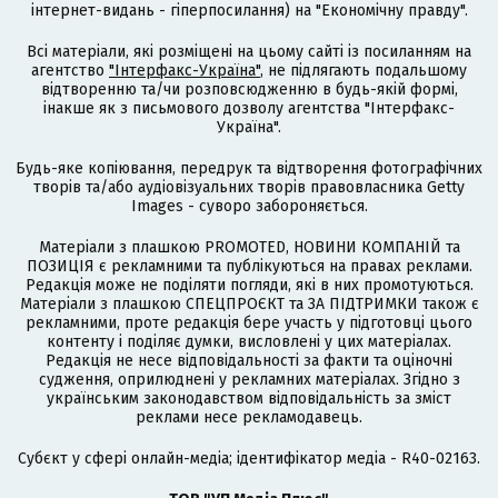
інтернет-видань - гіперпосилання) на "Економічну правду".
Всі матеріали, які розміщені на цьому сайті із посиланням на
агентство
"Інтерфакс-Україна"
, не підлягають подальшому
відтворенню та/чи розповсюдженню в будь-якій формі,
інакше як з письмового дозволу агентства "Інтерфакс-
Україна".
Будь-яке копіювання, передрук та відтворення фотографічних
творів та/або аудіовізуальних творів правовласника Getty
Images - суворо забороняється.
Матеріали з плашкою PROMOTED, НОВИНИ КОМПАНІЙ та
ПОЗИЦІЯ є рекламними та публікуються на правах реклами.
Редакція може не поділяти погляди, які в них промотуються.
Матеріали з плашкою СПЕЦПРОЄКТ та ЗА ПІДТРИМКИ також є
рекламними, проте редакція бере участь у підготовці цього
контенту і поділяє думки, висловлені у цих матеріалах.
Редакція не несе відповідальності за факти та оціночні
судження, оприлюднені у рекламних матеріалах. Згідно з
українським законодавством відповідальність за зміст
реклами несе рекламодавець.
Cубєкт у сфері онлайн-медіа; ідентифікатор медіа - R40-02163.