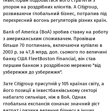
Інвесторам подобається його стратегія з
упором на роздрібних клієнтів. А Citigroup,
розвиваючи глобальний бізнес, потрапив під
перехресний вогонь регуляторів різних країн.
Bank of America (BoA) зробив ставку на роботу
з американським споживачем. Провівши
більше 70 поглинань, включаючи купівлю в
2003 р. за 47,8 млрд. дол. сьомого по величині
банку США FleetBoston Financial, він став
першим банком з роздрібною мережею "від
узбережжя до узбережжя".
Зате Citigroup присутній у 105 країнах світу, а
його позиції в інвестбанківському секторі
набагато сильніше, ніж в BoA. Однак
глобальна експансія означає значний ріст
витрат і ризики ведення бізнесу в інших