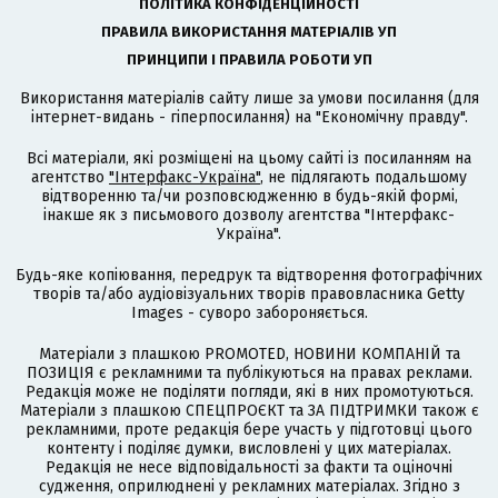
ПОЛІТИКА КОНФІДЕНЦІЙНОСТІ
ПРАВИЛА ВИКОРИСТАННЯ МАТЕРІАЛІВ УП
ПРИНЦИПИ І ПРАВИЛА РОБОТИ УП
Використання матеріалів сайту лише за умови посилання (для
інтернет-видань - гіперпосилання) на "Економічну правду".
Всі матеріали, які розміщені на цьому сайті із посиланням на
агентство
"Інтерфакс-Україна"
, не підлягають подальшому
відтворенню та/чи розповсюдженню в будь-якій формі,
інакше як з письмового дозволу агентства "Інтерфакс-
Україна".
Будь-яке копіювання, передрук та відтворення фотографічних
творів та/або аудіовізуальних творів правовласника Getty
Images - суворо забороняється.
Матеріали з плашкою PROMOTED, НОВИНИ КОМПАНІЙ та
ПОЗИЦІЯ є рекламними та публікуються на правах реклами.
Редакція може не поділяти погляди, які в них промотуються.
Матеріали з плашкою СПЕЦПРОЄКТ та ЗА ПІДТРИМКИ також є
рекламними, проте редакція бере участь у підготовці цього
контенту і поділяє думки, висловлені у цих матеріалах.
Редакція не несе відповідальності за факти та оціночні
судження, оприлюднені у рекламних матеріалах. Згідно з