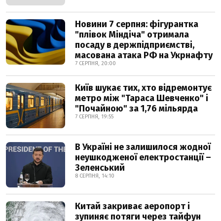
Новини 7 серпня: фігурантка
"плівок Міндіча" отримала
посаду в держпідприємстві,
масована атака РФ на Укрнафту
7 СЕРПНЯ, 20:00
Київ шукає тих, хто відремонтує
метро між "Тараса Шевченко" і
"Почайною" за 1,76 мільярда
7 СЕРПНЯ, 19:55
В Україні не залишилося жодної
неушкодженої електростанції –
Зеленський
8 СЕРПНЯ, 14:10
Китай закриває аеропорт і
зупиняє потяги через тайфун