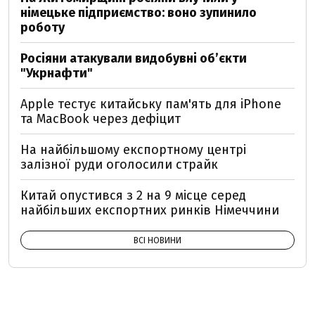
німецьке підприємство: воно зупинило
роботу
Росіяни атакували видобувні обʼєкти
"Укрнафти"
Apple тестує китайську пам'ять для iPhone
та MacBook через дефіцит
На найбільшому експортному центрі
залізної руди оголосили страйк
Китай опустився з 2 на 9 місце серед
найбільших експортних ринків Німеччини
ВСІ НОВИНИ