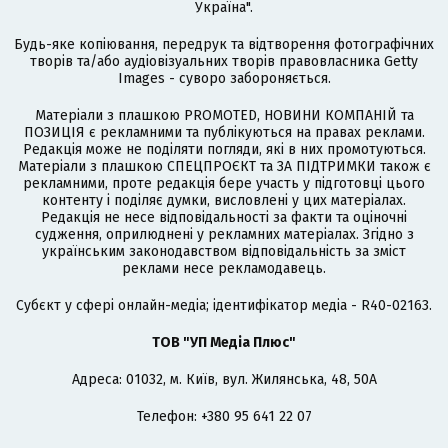
Україна".
Будь-яке копіювання, передрук та відтворення фотографічних
творів та/або аудіовізуальних творів правовласника Getty
Images - суворо забороняється.
Матеріали з плашкою PROMOTED, НОВИНИ КОМПАНІЙ та
ПОЗИЦІЯ є рекламними та публікуються на правах реклами.
Редакція може не поділяти погляди, які в них промотуються.
Матеріали з плашкою СПЕЦПРОЄКТ та ЗА ПІДТРИМКИ також є
рекламними, проте редакція бере участь у підготовці цього
контенту і поділяє думки, висловлені у цих матеріалах.
Редакція не несе відповідальності за факти та оціночні
судження, оприлюднені у рекламних матеріалах. Згідно з
українським законодавством відповідальність за зміст
реклами несе рекламодавець.
Cубєкт у сфері онлайн-медіа; ідентифікатор медіа - R40-02163.
ТОВ "УП Медіа Плюс"
Адреса: 01032, м. Київ, вул. Жилянська, 48, 50А
Телефон: +380 95 641 22 07