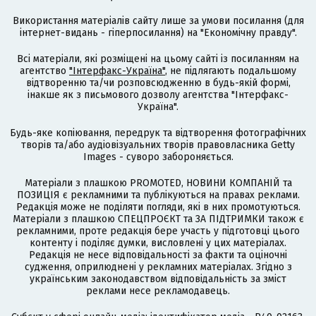
Використання матеріалів сайту лише за умови посилання (для
інтернет-видань - гіперпосилання) на "Економічну правду".
Всі матеріали, які розміщені на цьому сайті із посиланням на
агентство
"Інтерфакс-Україна"
, не підлягають подальшому
відтворенню та/чи розповсюдженню в будь-якій формі,
інакше як з письмового дозволу агентства "Інтерфакс-
Україна".
Будь-яке копіювання, передрук та відтворення фотографічних
творів та/або аудіовізуальних творів правовласника Getty
Images - суворо забороняється.
Матеріали з плашкою PROMOTED, НОВИНИ КОМПАНІЙ та
ПОЗИЦІЯ є рекламними та публікуються на правах реклами.
Редакція може не поділяти погляди, які в них промотуються.
Матеріали з плашкою СПЕЦПРОЄКТ та ЗА ПІДТРИМКИ також є
рекламними, проте редакція бере участь у підготовці цього
контенту і поділяє думки, висловлені у цих матеріалах.
Редакція не несе відповідальності за факти та оціночні
судження, оприлюднені у рекламних матеріалах. Згідно з
українським законодавством відповідальність за зміст
реклами несе рекламодавець.