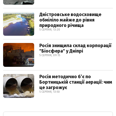
Дністровське водосховище
обміліло майже до рівня
природного річища
5 СЕРПНЯ, 13:20
Росія знищила склад корпорації
"Біосфера" у Дніпрі
5 СЕРПНЯ, 09:15
Росія методично б’є по
Бортницькій станції аерації: чим
це загрожує
5 СЕРПНЯ, 13:50