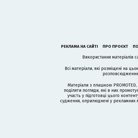
РЕКЛАМА НА САЙТІ
ПРО ПРОЄКТ
ПО
Використання матеріалів с
Всі матеріали, які розміщені на цьо
розповсюдженню в
Матеріали з плашкою PROMOTED, 
поділяти погляди, які в них промо
участь у підготовці цього контенту
судження, оприлюднені у рекламних м