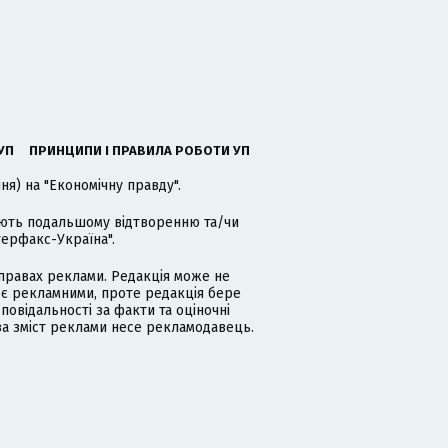
УП
ПРИНЦИПИ І ПРАВИЛА РОБОТИ УП
я) на "Економічну правду".
гають подальшому відтворенню та/чи
терфакс-Україна".
равах реклами. Редакція може не
 є рекламними, проте редакція бере
дповідальності за факти та оціночні
за зміст реклами несе рекламодавець.