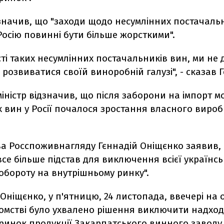
значив, що "заходи щодо несумлінних постачаль
осію повинні бути більше жорсткими".
ті таких несумлінних постачальників вин, ми не 
розвиватися своїй виноробній галузі", - сказав Г
іністр відзначив, що після заборони на імпорт м
х вин у Росії почалося зростання власного виро
ва Росспоживнагляду Гєннадій Оніщєнко заявив,
все більше підстав для виключення всієї українсь
 обороту на внутрішньому ринку".
Оніщєнко, у п'ятницю, 24 листопада, ввечері на
ідомстві було ухвалено рішення виключити надхо
ринок продукції Закарпатського винного заводу в