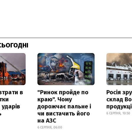
СЬОГОДНІ
втрати в
"Ринок пройде по
Росія зр
итки
краю". Чому
склад Bo
 ударів
дорожчає пальне і
продукц
ь
чи вистачить його
6 СЕРПНЯ, 10:50
на АЗС
6 СЕРПНЯ, 06:00