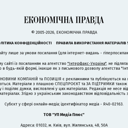
© 2005-2026, ЕКОНОМІЧНА ПРАВДА
ЛІТИКА КОНФІДЕНЦІЙНОСТІ
ПРАВИЛА ВИКОРИСТАННЯ МАТЕРІАЛІВ 
айту лише за умови посилання (для інтернет-видань - гіперпосиланн
му сайті із посиланням на агентство
"Інтерфакс-Україна"
, не підля
 будь-якій формі, інакше як з письмового дозволу агентства "Ін
НОВИНИ КОМПАНІЙ та ПОЗИЦІЯ є рекламними та публікуються на п
туються. Матеріали з плашкою СПЕЦПРОЄКТ та ЗА ПІДТРИМКИ також
 і поділяє думки, висловлені у цих матеріалах. Редакція не несе ві
атеріалах. Згідно з українським законодавством відповідальність 
Cубєкт у сфері онлайн-медіа; ідентифікатор медіа - R40-02163.
ТОВ "УП Медіа Плюс"
Адреса: 01032, м. Київ, вул. Жилянська, 48, 50А