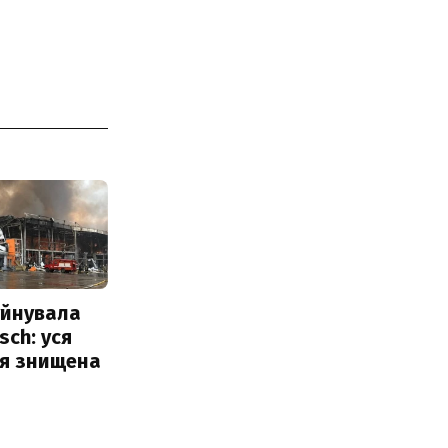
уйнувала
sch: уся
ія знищена