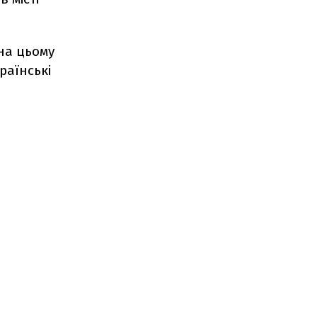
на цьому
раїнські