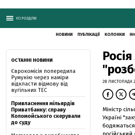
УСІ РОЗДІЛИ
НОВИНИ
ПУБЛІКАЦІЇ
КОЛОНКИ
ІН
Росія
ОСТАННІ НОВИНИ
"розб
Єврокомісія попередила
Румунію через наміри
28 ЛИСТОПАДА 20
відкласти відмову від
вугільних ТЕС
Привласнення мільярдів
Міністр сіл
Приватбанку: справу
Коломойського скерували
Україні "за
до суду
бодяжаться
російський 