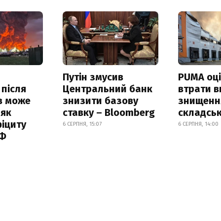
Путін змусив
PUMA оц
 після
Центральний банк
втрати в
в може
знизити базову
знищення
 як
ставку – Bloomberg
складськ
іциту
6 СЕРПНЯ, 15:07
6 СЕРПНЯ, 14:00
РФ