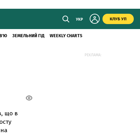
КЛУБ УП
УКР
В'Ю
ЗЕМЕЛЬНИЙ ГІД
WEEKLY CHARTS
РЕКЛАМА:
в, що в
осту
 на