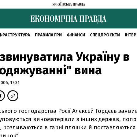
ФРАСТРУКТУРА
ПРАВИЛА ГРИ
ФІНАНСИ
СПЕЦПРОЄКТИ
ІНТЕР
 звинуватила Україну в
одяжуванні" вина
06, 17:31
ьського господарства Росії Алєксєй Гордєєв заяви
куповуються виноматеріали з інших держав, попр
, розливаються в гарні пляшки й поставляються
ринок".