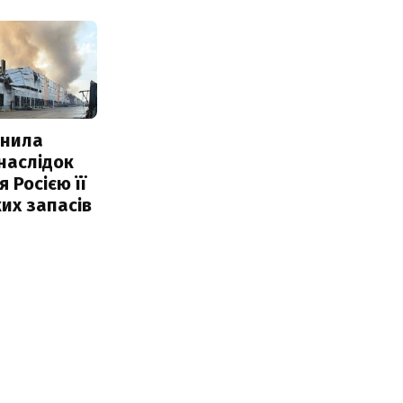
інила
наслідок
 Росією її
их запасів