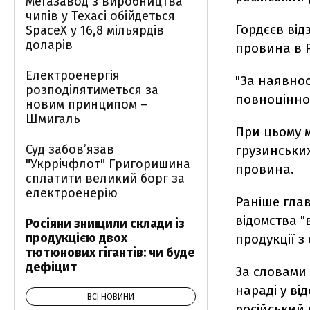
Мегазавод з виробництва
чипів у Техасі обійдеться
Гордєєв від
SpaceX у 16,8 мільярдів
доларів
провина в Р
Електроенергія
"За наявнос
розподілятиметься за
повноцінно 
новим принципом –
Шмигаль
При цьому м
Суд забов’язав
грузинськи
"Укррічфлот" Григоришина
провина.
сплатити великий борг за
електроенерію
Раніше гла
відомства "
Росіяни знищили склади із
продукцією двох
продукції з
тютюнових гігантів: чи буде
дефіцит
За словами 
нараді у в
ВСІ НОВИНИ
російський 