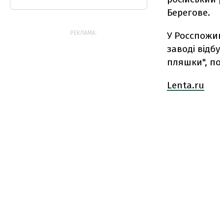
Берегове.
РЕКЛАМА:
У Росспожив
заводі відб
пляшки", п
Lenta.ru