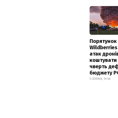
Порятунок
Wildberries
атак дроні
коштувати
чверть деф
бюджету 
5 СЕРПНЯ, 19:50