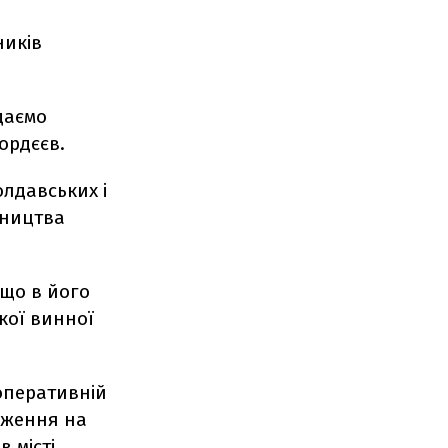
ників
даємо
ордєєв.
олдавських і
бництва
 що в його
кої винної
 оперативній
дження на
 місті