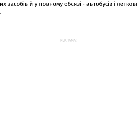
х засобів й у повному обсязі - автобусів і легков
.
РЕКЛАМА: