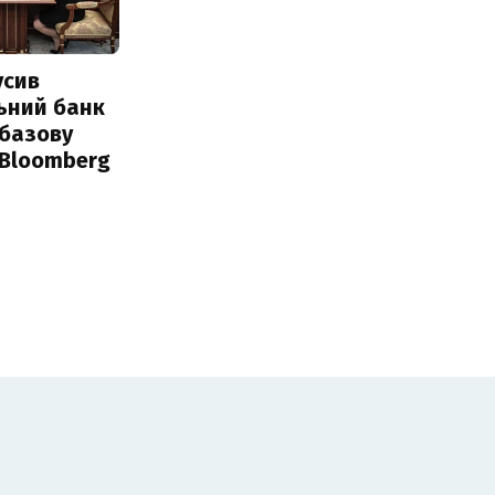
усив
ьний банк
 базову
 Bloomberg