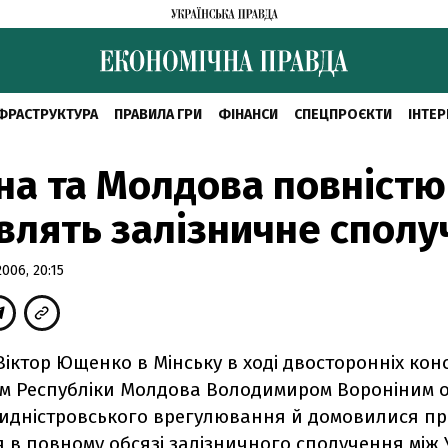
ФРАСТРУКТУРА
ПРАВИЛА ГРИ
ФІНАНСИ
СПЕЦПРОЄКТИ
ІНТЕР
на та Молдова повністю
влять залізничне спол
06, 20:15
іктор Ющенко в Мінську в ході двосторонніх конс
м Республіки Молдова Володимиром Вороніним 
идністровського врегулювання й домовилися пр
 в повному обсязі залізничного сполучення між 