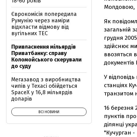
18-60 років
Молдовою, 
Єврокомісія попередила
Румунію через наміри
Як повідомл
відкласти відмову від
загальній з
вугільних ТЕС
грудня 2005
здійснює ми
Привласнення мільярдів
Приватбанку: справу
ввозяться в
Коломойського скерували
документів 
до суду
У відповід
Мегазавод з виробництва
станціях Ку
чипів у Техасі обійдеться
SpaceX у 16,8 мільярдів
транзитом 
доларів
16 березня
ВСІ НОВИНИ
пунктів про
ділянці укр
"Кучурган -