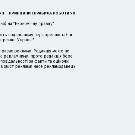
УП
ПРИНЦИПИ І ПРАВИЛА РОБОТИ УП
я) на "Економічну правду".
гають подальшому відтворенню та/чи
терфакс-Україна".
равах реклами. Редакція може не
 є рекламними, проте редакція бере
дповідальності за факти та оціночні
за зміст реклами несе рекламодавець.