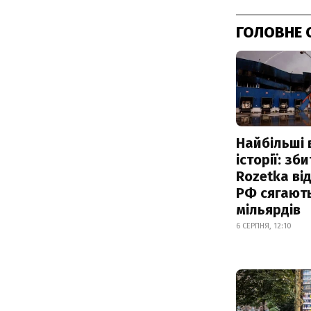
ГОЛОВНЕ 
Найбільші 
історії: зб
Rozetka від
РФ сягают
мільярдів
6 СЕРПНЯ, 12:10