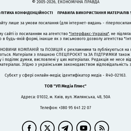
© 2005-2026, ЕКОНОМІЧНА ПРАВДА
ЛІТИКА КОНФІДЕНЦІЙНОСТІ
ПРАВИЛА ВИКОРИСТАННЯ МАТЕРІАЛІВ 
айту лише за умови посилання (для інтернет-видань - гіперпосиланн
му сайті із посиланням на агентство
"Інтерфакс-Україна"
, не підля
 будь-якій формі, інакше як з письмового дозволу агентства "Ін
НОВИНИ КОМПАНІЙ та ПОЗИЦІЯ є рекламними та публікуються на п
туються. Матеріали з плашкою СПЕЦПРОЄКТ та ЗА ПІДТРИМКИ також
 і поділяє думки, висловлені у цих матеріалах. Редакція не несе ві
атеріалах. Згідно з українським законодавством відповідальність 
Cубєкт у сфері онлайн-медіа; ідентифікатор медіа - R40-02163.
ТОВ "УП Медіа Плюс"
Адреса: 01032, м. Київ, вул. Жилянська, 48, 50А
Телефон: +380 95 641 22 07