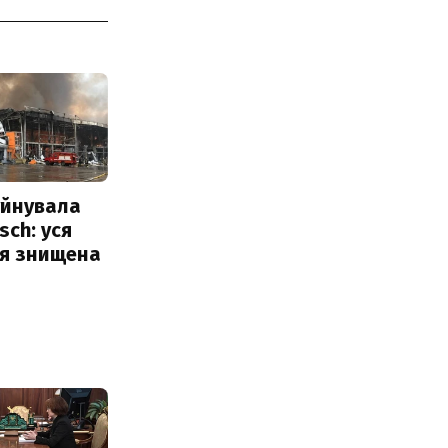
уйнувала
sch: уся
ія знищена