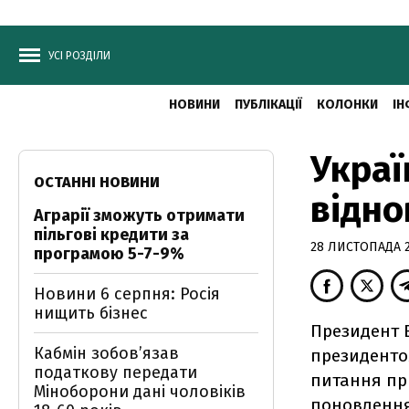
УСІ РОЗДІЛИ
НОВИНИ
ПУБЛІКАЦІЇ
КОЛОНКИ
ІН
Украї
ОСТАННІ НОВИНИ
відно
Аграрії зможуть отримати
пільгові кредити за
28 ЛИСТОПАДА 20
програмою 5-7-9%
Новини 6 серпня: Росія
нищить бізнес
Президент В
Кабмін зобовʼязав
президенто
податкову передати
питання пр
Міноборони дані чоловіків
поновлення