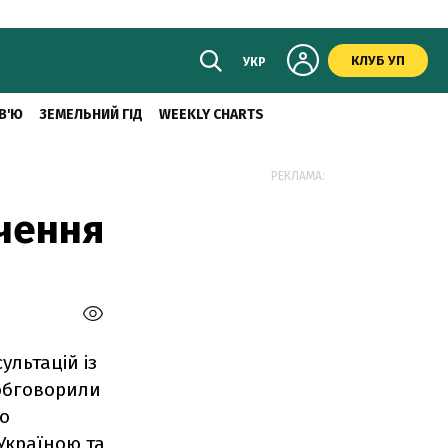
КЛУБ УП
УКР
В'Ю
ЗЕМЕЛЬНИЙ ГІД
WEEKLY CHARTS
РЕКЛАМА:
учення
ультацій із
обговорили
о
Україною та