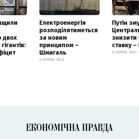
нищили
Електроенергія
Путін зм
розподілятиметься
Централ
 двох
за новим
знизити
гігантів:
принципом –
ставку –
фіцит
Шмигаль
6 СЕРПНЯ, 15:07
6 СЕРПНЯ, 18:23