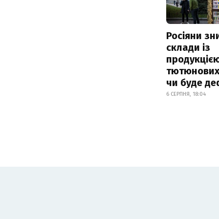
Росіяни з
склади із
продукцією
тютюнових 
чи буде де
6 СЕРПНЯ, 18:04