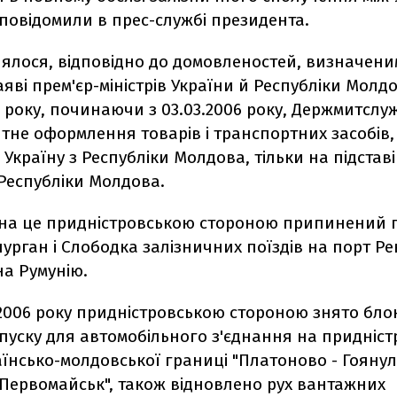
повідомили в прес-службі президента.
ялося, відповідно до домовленостей, визначени
аяві прем'єр-міністрів України й Республіки Молдо
 року, починаючи з 03.03.2006 року, Держмитслу
тне оформлення товарів і транспортних засобів, 
 Україну з Республіки Молдова, тільки на підстав
Республіки Молдова.
ь на це придністровською стороною припинений
чурган і Слободка залізничних поїздів на порт Ре
на Румунію.
 2006 року придністровською стороною знято бл
пуску для автомобільного з'єднання на придніст
аїнсько-молдовської границі "Платоново - Гоянул
 Первомайськ", також відновлено рух вантажних