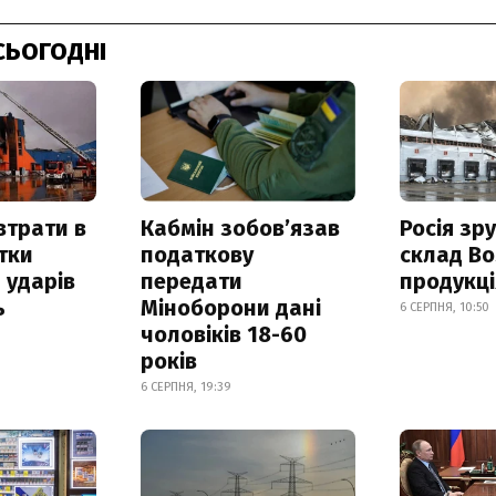
СЬОГОДНІ
втрати в
Кабмін зобовʼязав
Росія зр
итки
податкову
склад Bo
 ударів
передати
продукц
ь
Міноборони дані
6 СЕРПНЯ, 10:50
чоловіків 18-60
років
6 СЕРПНЯ, 19:39