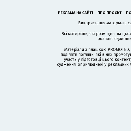
РЕКЛАМА НА САЙТІ
ПРО ПРОЄКТ
ПО
Використання матеріалів с
Всі матеріали, які розміщені на цьо
розповсюдженню в
Матеріали з плашкою PROMOTED, 
поділяти погляди, які в них промо
участь у підготовці цього контенту
судження, оприлюднені у рекламних м