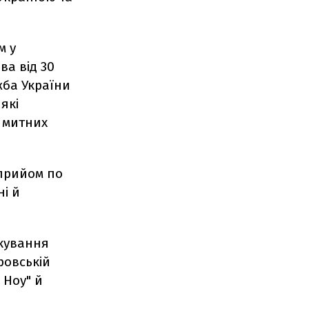
м у
ва від 30
жба України
які
і митних
 прийом по
ні й
окування
ровській
 Ноу" й