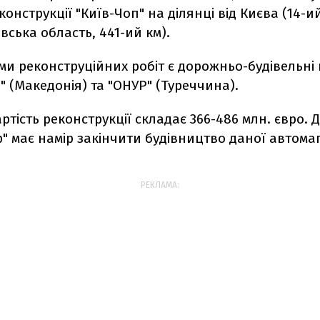
конструкції "Київ-Чоп" на ділянці від Києва (14-и
івська область, 441-ий км).
и реконструційних робіт є дорожньо-будівельні 
" (Македонія) та "ОНУР" (Туреччина).
ртість реконструкції складає 366-486 млн. євро. Д
" має намір закінчити будівництво даної автомаг
РЕКЛАМА: