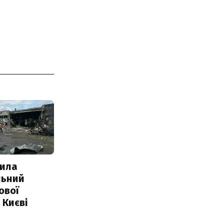
ила
льний
ової
 Києві