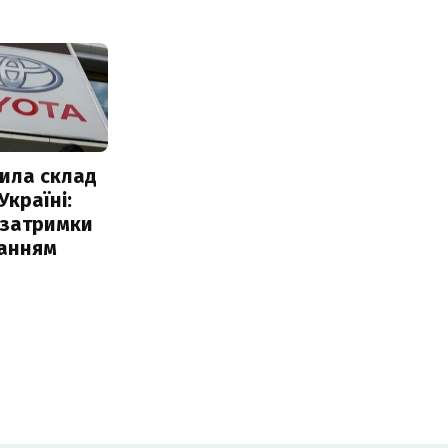
ила склад
Україні:
 затримки
чанням