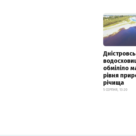
Дністровсь
водосхови
обміліло м
рівня при
річища
5 СЕРПНЯ, 13:20