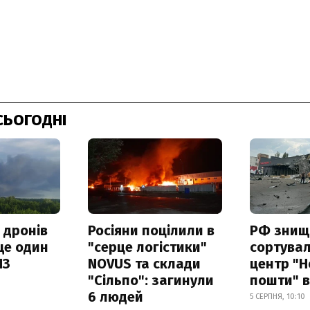
СЬОГОДНІ
 дронів
Росіяни поцілили в
РФ знищ
ще один
"серце логістики"
сортува
ПЗ
NOVUS та склади
центр "Н
"Сільпо": загинули
пошти" в
6 людей
5 СЕРПНЯ, 10:10