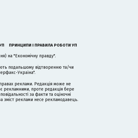
УП
ПРИНЦИПИ І ПРАВИЛА РОБОТИ УП
я) на "Економічну правду".
гають подальшому відтворенню та/чи
терфакс-Україна".
равах реклами. Редакція може не
 є рекламними, проте редакція бере
дповідальності за факти та оціночні
за зміст реклами несе рекламодавець.