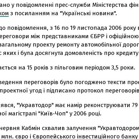
ано у повідомленні прес-служби Міністерства фін
ком
з посиланням на "Українські новини".
до повідомлення, з 16 по 19 листопада 2006 року
переговори між представниками ЄБРР і офіційною
загальному проекту ремонту автомобільної дорог
ас яких і була досягнута домовленість про кредит
ється на 15 років з пільговим періодом 3,5 роки.
ведення переговорів було погоджено тексти про
 проектної угод і підписано протокол переговорів
явся, "Укравтодор" має намір реконструювати 79
ої магістралі "Київ-Чоп" у 2006 році.
 червня Кабмін схвалив залучення "Укравтодором
 млн. євро і Європейського інвестиційного банку 