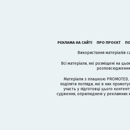
РЕКЛАМА НА САЙТІ
ПРО ПРОЄКТ
ПО
Використання матеріалів с
Всі матеріали, які розміщені на цьо
розповсюдженню в
Матеріали з плашкою PROMOTED, 
поділяти погляди, які в них промо
участь у підготовці цього контенту
судження, оприлюднені у рекламних м