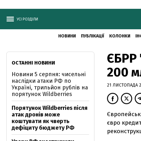
УСІ РОЗДІЛИ
НОВИНИ
ПУБЛІКАЦІЇ
КОЛОНКИ
ІН
ЄБРР 
ОСТАННІ НОВИНИ
200 м
Новини 5 серпня: чисельні
наслідки атаки РФ по
21 ЛИСТОПАДА 2
Україні, трильйон рублів на
порятунок Wildberries
Порятунок Wildberries після
Європейськи
атак дронів може
коштувати як чверть
євро кредит
дефіциту бюджету РФ
реконструкц