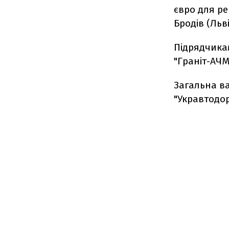
євро для ре
Бродів (Льв
Підрядчикам
"Граніт-АЧМ
Загальна ва
"Укравтодор