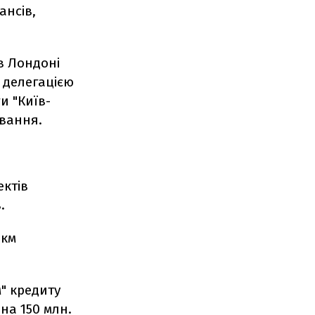
ансів,
 в Лондоні
 делегацією
и "Київ-
ування.
ектів
.
 км
" кредиту
на 150 млн.