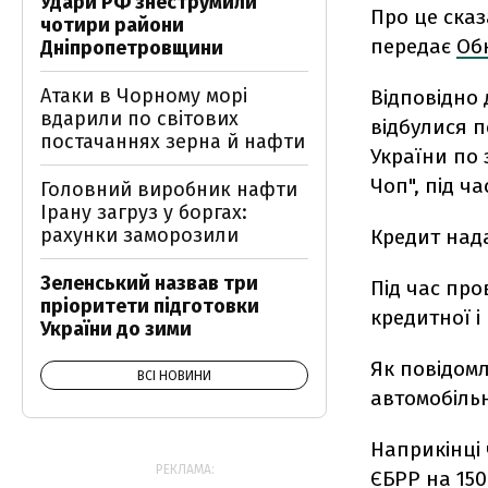
Удари РФ знеструмили
Про це сказ
чотири райони
передає
Об
Дніпропетровщини
Атаки в Чорному морі
Відповідно 
вдарили по світових
відбулися 
постачаннях зерна й нафти
України по 
Чоп", під ч
Головний виробник нафти
Ірану загруз у боргах:
рахунки заморозили
Кредит нада
Зеленський назвав три
Під час про
пріоритети підготовки
кредитної і
України до зими
Як повідомл
ВСІ НОВИНИ
автомобільн
Наприкінці
РЕКЛАМА:
ЄБРР на 150