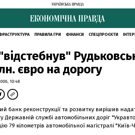
ФРАСТРУКТУРА
ПРАВИЛА ГРИ
ФІНАНСИ
СПЕЦПРОЄКТИ
ІНТЕР
"відстебнув" Рудьковсь
лн. євро на дорогу
006, 10:48
й банк реконструкції та розвитку вирішив нада
у Державній службі автомобільних доріг "Укравт
ію 79 кілометрів автомобільної магістралі "Київ-Ч