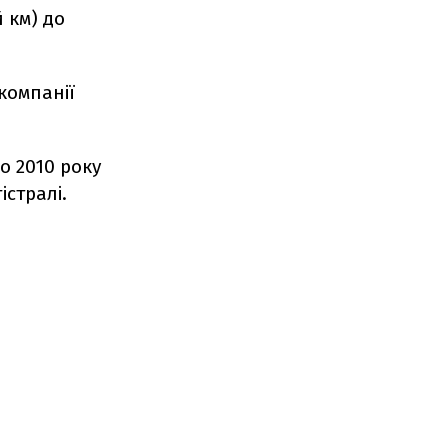
й км) до
компанії
о 2010 року
істралі.