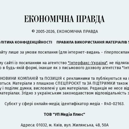
© 2005-2026, ЕКОНОМІЧНА ПРАВДА
ЛІТИКА КОНФІДЕНЦІЙНОСТІ
ПРАВИЛА ВИКОРИСТАННЯ МАТЕРІАЛІВ 
айту лише за умови посилання (для інтернет-видань - гіперпосиланн
му сайті із посиланням на агентство
"Інтерфакс-Україна"
, не підля
 будь-якій формі, інакше як з письмового дозволу агентства "Ін
НОВИНИ КОМПАНІЙ та ПОЗИЦІЯ є рекламними та публікуються на п
туються. Матеріали з плашкою СПЕЦПРОЄКТ та ЗА ПІДТРИМКИ також
 і поділяє думки, висловлені у цих матеріалах. Редакція не несе ві
атеріалах. Згідно з українським законодавством відповідальність 
Cубєкт у сфері онлайн-медіа; ідентифікатор медіа - R40-02163.
ТОВ "УП Медіа Плюс"
Адреса: 01032, м. Київ, вул. Жилянська, 48, 50А