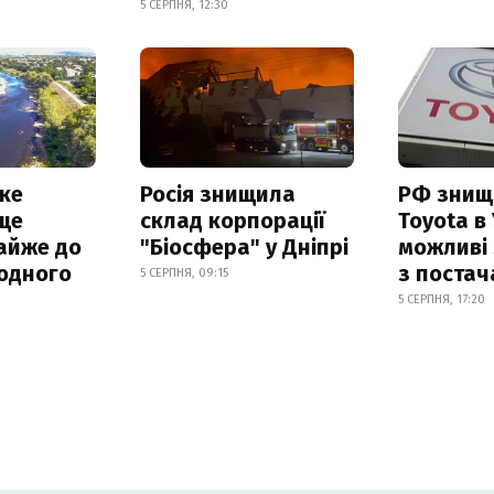
5 СЕРПНЯ, 12:30
ке
Росія знищила
РФ знищ
ще
склад корпорації
Toyota в 
айже до
"Біосфера" у Дніпрі
можливі
родного
з поста
5 СЕРПНЯ, 09:15
5 СЕРПНЯ, 17:20