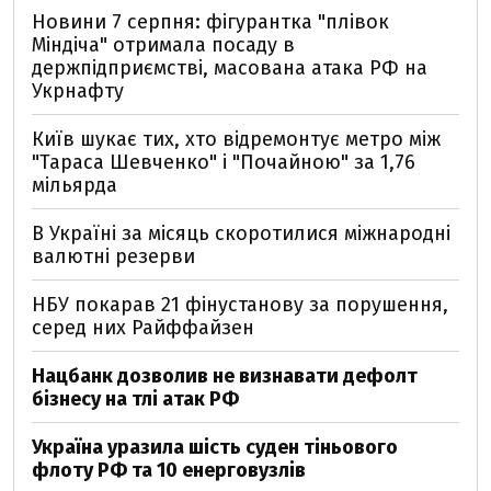
Новини 7 серпня: фігурантка "плівок
Міндіча" отримала посаду в
держпідприємстві, масована атака РФ на
Укрнафту
Київ шукає тих, хто відремонтує метро між
"Тараса Шевченко" і "Почайною" за 1,76
мільярда
В Україні за місяць скоротилися міжнародні
валютні резерви
НБУ покарав 21 фінустанову за порушення,
серед них Райффайзен
Нацбанк дозволив не визнавати дефолт
бізнесу на тлі атак РФ
Україна уразила шість суден тіньового
флоту РФ та 10 енерговузлів