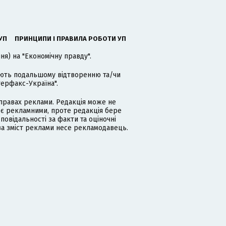
УП
ПРИНЦИПИ І ПРАВИЛА РОБОТИ УП
я) на "Економічну правду".
гають подальшому відтворенню та/чи
терфакс-Україна".
равах реклами. Редакція може не
 є рекламними, проте редакція бере
дповідальності за факти та оціночні
за зміст реклами несе рекламодавець.