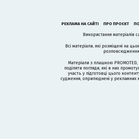
РЕКЛАМА НА САЙТІ
ПРО ПРОЄКТ
ПО
Використання матеріалів с
Всі матеріали, які розміщені на цьо
розповсюдженню в
Матеріали з плашкою PROMOTED, 
поділяти погляди, які в них промо
участь у підготовці цього контенту
судження, оприлюднені у рекламних м