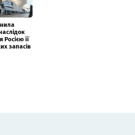
інила
наслідок
 Росією її
их запасів