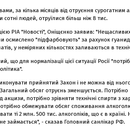
вами, за кілька місяців від отруєння сурогатним 
 сотні людей, отруїлися більш ніж 8 тис.
ією РІА "Новості", Оніщєнко заявив: "Нещасливи
ни осмислено "підфарбовують" за рахунок гуанид
тів, у неміряних кількостях заливаються в техніч
ий, що для нормалізації цієї ситуації Росії "потрі
літика".
иконувати прийнятий Закон і не можна від ньог
 Загальний обсяг отруєнь зменшується. Потрібно 
д акцизи, потрібно зрівняти технічні спирти з х
потрібно обмежувати обсяг споживання алкогол
увати ті 2 млн. 500 тис. алкоголіків, що є в країні.
 не займається", - сказав Головний санлікар РФ.