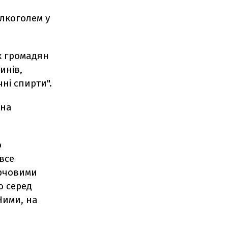
алкоголем у
х громадян
инів,
ні спирти".
бна
о
все
арчовими
ю серед
 Ними, на