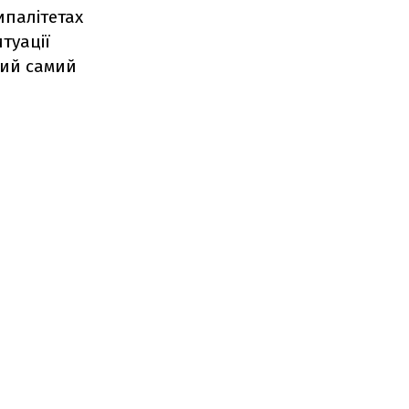
ипалітетах
туації
кий самий