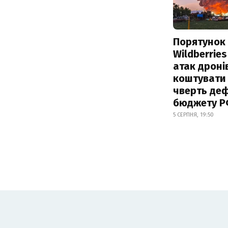
Порятунок
Wildberries
атак дроні
коштувати
чверть деф
бюджету 
5 СЕРПНЯ, 19:50