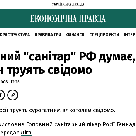
ФРАСТРУКТУРА
ПРАВИЛА ГРИ
ФІНАНСИ
СПЕЦПРОЄКТИ
ІНТЕР
ний "санітар" РФ думає
н труять свідомо
006, 12:26
сії труять сурогатним алкоголем свідомо.
висловив Головний санітарний лікар Росії Гєннад
передає
Ліга
.