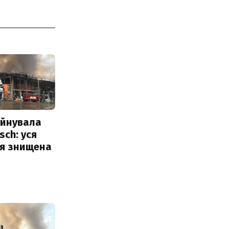
уйнувала
sch: уся
ія знищена