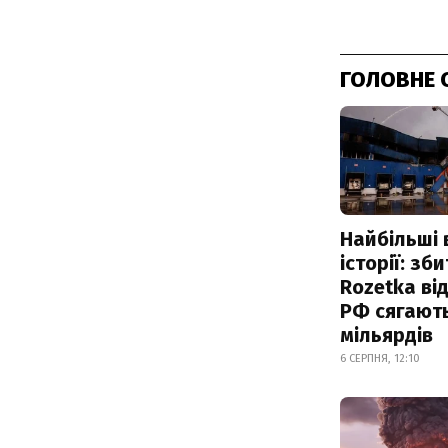
ГОЛОВНЕ 
Найбільші 
історії: зб
Rozetka від
РФ сягают
мільярдів
6 СЕРПНЯ, 12:10