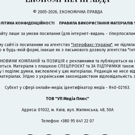
© 2005-2026, ЕКОНОМІЧНА ПРАВДА
ЛІТИКА КОНФІДЕНЦІЙНОСТІ
ПРАВИЛА ВИКОРИСТАННЯ МАТЕРІАЛІВ 
айту лише за умови посилання (для інтернет-видань - гіперпосиланн
му сайті із посиланням на агентство
"Інтерфакс-Україна"
, не підля
 будь-якій формі, інакше як з письмового дозволу агентства "Ін
НОВИНИ КОМПАНІЙ та ПОЗИЦІЯ є рекламними та публікуються на п
туються. Матеріали з плашкою СПЕЦПРОЄКТ та ЗА ПІДТРИМКИ також
 і поділяє думки, висловлені у цих матеріалах. Редакція не несе ві
атеріалах. Згідно з українським законодавством відповідальність 
Cубєкт у сфері онлайн-медіа; ідентифікатор медіа - R40-02163.
ТОВ "УП Медіа Плюс"
Адреса: 01032, м. Київ, вул. Жилянська, 48, 50А
Телефон: +380 95 641 22 07