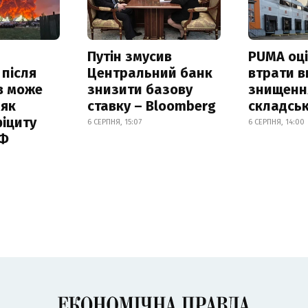
Путін змусив
PUMA оц
 після
Центральний банк
втрати в
в може
знизити базову
знищення
 як
ставку – Bloomberg
складськ
іциту
6 СЕРПНЯ, 15:07
6 СЕРПНЯ, 14:00
РФ