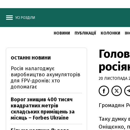
УСІ РОЗДІЛИ
НОВИНИ
ПУБЛІКАЦІЇ
КОЛОНКИ
ІН
Голов
ОСТАННІ НОВИНИ
росія
Росія налагоджує
виробництво акумуляторів
20 ЛИСТОПАДА 2
для FPV-дронів: хто
допомагає
Ворог знищив 400 тисяч
Громадян Ро
квадратних метрів
складських приміщень за
місяць – Forbes Ukraine
Таку думку 
Оніщєнко, 