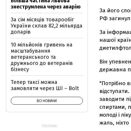
Більша частина Львова
знеструмлена через аварію
За його сло
РФ загинули
За сім місяців товарообіг
України склав 82,2 мільярда
доларів
За інформац
нашої краї
10 мільйонів гривень на
диетилфтола
масштабування
ветеранського та
Він упевнен
дружнього до ветеранів
бізнесу
державна по
Тепер таксі можна
"Потрібно в
замовляти через ШІ – Bolt
відступати.
заводити пі
ВСІ НОВИНИ
спиртами, 
молоді і лік
жаль, ніхто
РЕКЛАМА: