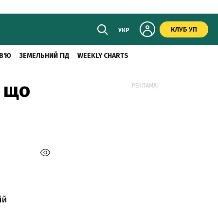
КЛУБ УП
УКР
В'Ю
ЗЕМЕЛЬНИЙ ГІД
WEEKLY CHARTS
, що
РЕКЛАМА:
ій