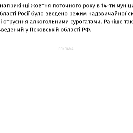
наприкінці жовтня поточного року в 14-ти муніц
області Росії було введено режим надзвичайної си
ві отруєння алкогольними сурогатами. Раніше та
ведений у Псковській області РФ.
РЕКЛАМА: