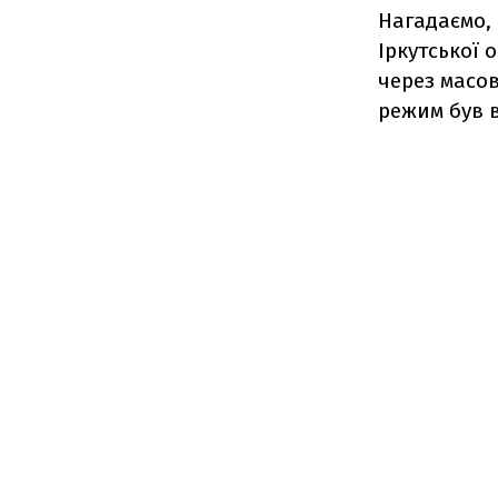
Нагадаємо, 
Іркутської 
через масо
режим був в