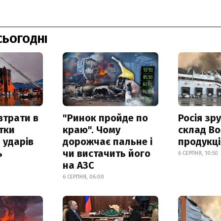
СЬОГОДНІ
втрати в
"Ринок пройде по
Росія зр
итки
краю". Чому
склад Bo
 ударів
дорожчає пальне і
продукц
ь
чи вистачить його
6 СЕРПНЯ, 10:50
на АЗС
6 СЕРПНЯ, 06:00