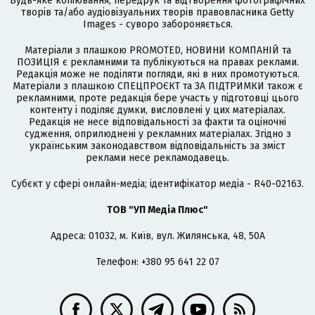
Будь-яке копіювання, передрук та відтворення фотографічних
творів та/або аудіовізуальних творів правовласника Getty
Images - суворо забороняється.
Матеріали з плашкою PROMOTED, НОВИНИ КОМПАНІЙ та
ПОЗИЦІЯ є рекламними та публікуються на правах реклами.
Редакція може не поділяти погляди, які в них промотуються.
Матеріали з плашкою СПЕЦПРОЄКТ та ЗА ПІДТРИМКИ також є
рекламними, проте редакція бере участь у підготовці цього
контенту і поділяє думки, висловлені у цих матеріалах.
Редакція не несе відповідальності за факти та оціночні
судження, оприлюднені у рекламних матеріалах. Згідно з
українським законодавством відповідальність за зміст
реклами несе рекламодавець.
Cубєкт у сфері онлайн-медіа; ідентифікатор медіа - R40-02163.
ТОВ "УП Медіа Плюс"
Адреса: 01032, м. Київ, вул. Жилянська, 48, 50А
Телефон: +380 95 641 22 07