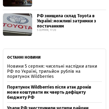
РФ знищила склад Toyota в
Україні: можливі затримки з
постачанням
5 СЕРПНЯ, 17:20
ОСТАННІ НОВИНИ
Новини 5 серпня: чисельні наслідки атаки
РФ по Україні, трильйон рублів на
порятунок Wildberries
Порятунок Wildberries після атак дронів
може коштувати як чверть дефіциту
бюджету РФ
Удари РФ знеструмили чотири райони