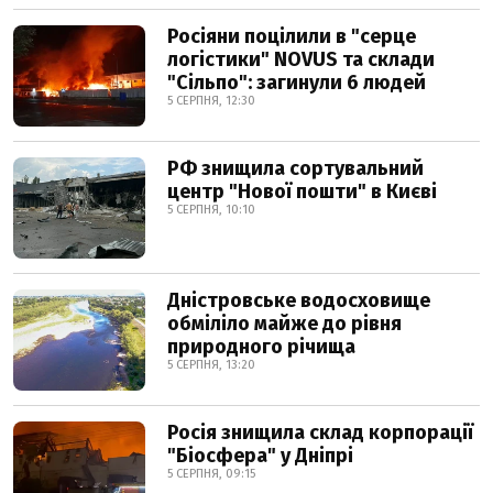
Росіяни поцілили в "серце
логістики" NOVUS та склади
"Сільпо": загинули 6 людей
5 СЕРПНЯ, 12:30
РФ знищила сортувальний
центр "Нової пошти" в Києві
5 СЕРПНЯ, 10:10
Дністровське водосховище
обміліло майже до рівня
природного річища
5 СЕРПНЯ, 13:20
Росія знищила склад корпорації
"Біосфера" у Дніпрі
5 СЕРПНЯ, 09:15