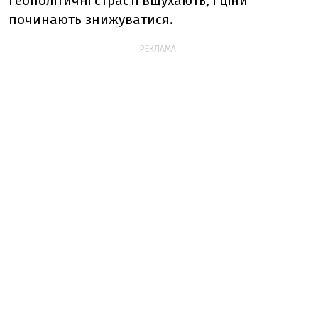
геополітичні страсті вщухають, і ціни
починають знижуватися.
РЕКЛАМА: