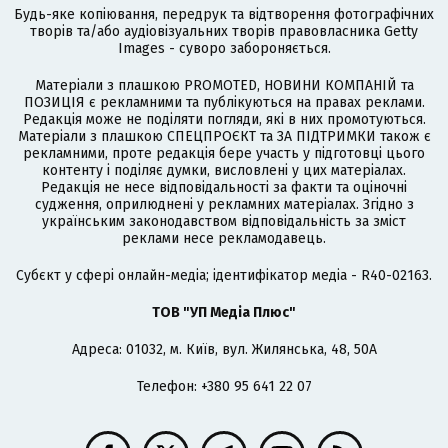
Будь-яке копіювання, передрук та відтворення фотографічних
творів та/або аудіовізуальних творів правовласника Getty
Images - суворо забороняється.
Матеріали з плашкою PROMOTED, НОВИНИ КОМПАНІЙ та
ПОЗИЦІЯ є рекламними та публікуються на правах реклами.
Редакція може не поділяти погляди, які в них промотуються.
Матеріали з плашкою СПЕЦПРОЄКТ та ЗА ПІДТРИМКИ також є
рекламними, проте редакція бере участь у підготовці цього
контенту і поділяє думки, висловлені у цих матеріалах.
Редакція не несе відповідальності за факти та оціночні
судження, оприлюднені у рекламних матеріалах. Згідно з
українським законодавством відповідальність за зміст
реклами несе рекламодавець.
Cубєкт у сфері онлайн-медіа; ідентифікатор медіа - R40-02163.
ТОВ "УП Медіа Плюс"
Адреса: 01032, м. Київ, вул. Жилянська, 48, 50А
Телефон: +380 95 641 22 07