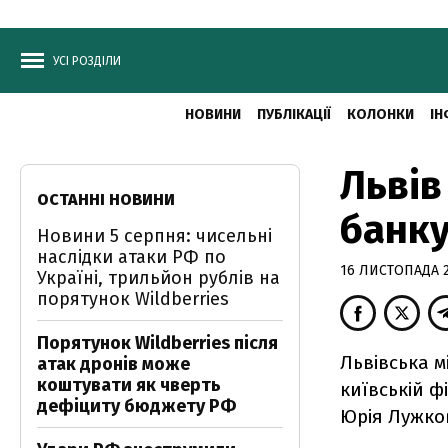
УСІ РОЗДІЛИ
НОВИНИ
ПУБЛІКАЦІЇ
КОЛОНКИ
ІН
Львів
ОСТАННІ НОВИНИ
банку
Новини 5 серпня: чисельні
наслідки атаки РФ по
16 ЛИСТОПАДА 20
Україні, трильйон рублів на
порятунок Wildberries
Порятунок Wildberries після
Львівська м
атак дронів може
коштувати як чверть
київській ф
дефіциту бюджету РФ
Юрія Лужко