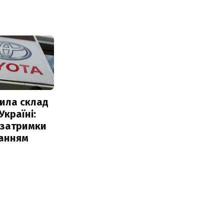
ила склад
Україні:
 затримки
чанням