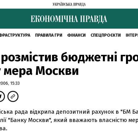
ФРАСТРУКТУРА
ПРАВИЛА ГРИ
ФІНАНСИ
СПЕЦПРОЄКТИ
ІНТЕР
 розмістив бюджетні гро
 мера Москви
06, 15:33
іська рада відкрила депозитний рахунок в "БМ Ба
ілії "Банку Москви", який вважають власністю ме
ва.