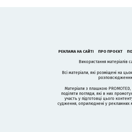
РЕКЛАМА НА САЙТІ
ПРО ПРОЄКТ
ПО
Використання матеріалів с
Всі матеріали, які розміщені на цьо
розповсюдженню в
Матеріали з плашкою PROMOTED, 
поділяти погляди, які в них промо
участь у підготовці цього контенту
судження, оприлюднені у рекламних м