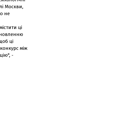
лі Москви,
мо не
істити ці
тановленню
щоб ці
конкурс між
ію", -