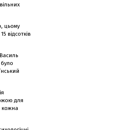
 вільних
, цьому
15 відсотків
 Василь
 було
аїнський
ія
рожою для
е кожна
сихологічні