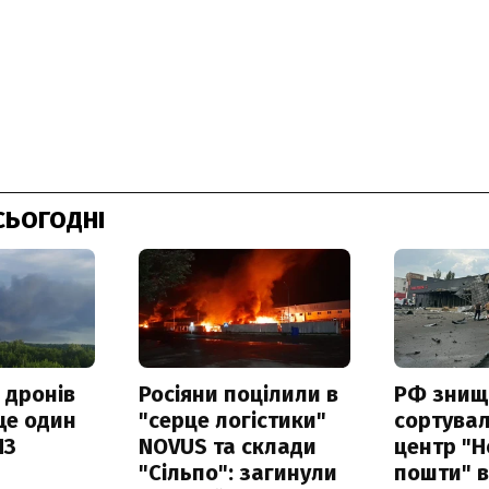
СЬОГОДНІ
 дронів
Росіяни поцілили в
РФ знищ
ще один
"серце логістики"
сортува
ПЗ
NOVUS та склади
центр "Н
"Сільпо": загинули
пошти" в