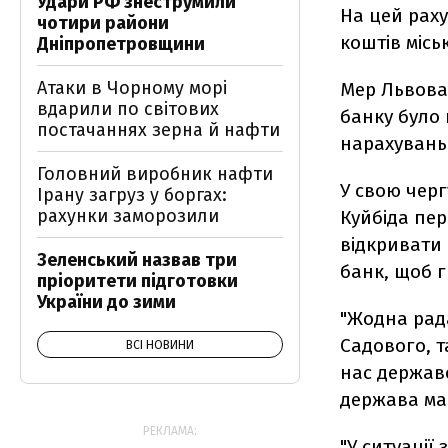
Удари РФ знеструмили
На цей раху
чотири райони
коштів міс
Дніпропетровщини
Атаки в Чорному морі
Мер Львова 
вдарили по світових
банку було 
постачаннях зерна й нафти
нарахувань.
Головний виробник нафти
У свою черг
Ірану загруз у боргах:
рахунки заморозили
Куйбіда пер
відкривати 
Зеленський назвав три
банк, щоб г
пріоритети підготовки
України до зими
"Жодна рада
Садового, т
ВСІ НОВИНИ
нас державо
держава має
РЕКЛАМА:
"У ситуації