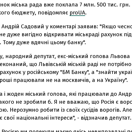
нок міська рада вже поклала 7 млн. 500 тис. грн.
ького бюджету, повідомляє
proUA
.
Андрій Садовий у коментарі заявив: "Якщо чесно
не дуже вигідно відкривати міськраді рахунок під 
 Тому дуже вдячні цьому банку".
у, народний депутат, екс-міський голова Львова
еконаний, що Львівській міській раді не потрібно
рахунок у російському "БМ Банку", а "знайти укр
роші працювали не на москвичів, а на Україну".
 і жоден міський голова, які працювали до Андр
акого не зробили б. Я не вважаю, що Росія є во
ю. Нерозумно робити із своїх сусідів ворогів. Ал
 свої національні інтереси", - відзначив депутат.
 з Росією ми подекуди маємо якісь невиправдані п