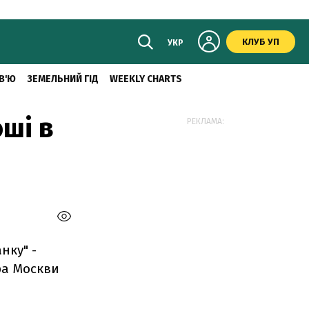
КЛУБ УП
УКР
В'Ю
ЗЕМЕЛЬНИЙ ГІД
WEEKLY CHARTS
ші в
РЕКЛАМА:
нку" -
ра Москви