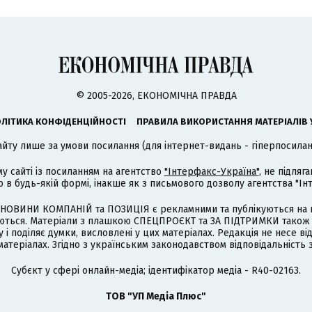
© 2005-2026, ЕКОНОМІЧНА ПРАВДА
ЛІТИКА КОНФІДЕНЦІЙНОСТІ
ПРАВИЛА ВИКОРИСТАННЯ МАТЕРІАЛІВ 
айту лише за умови посилання (для інтернет-видань - гіперпосиланн
му сайті із посиланням на агентство
"Інтерфакс-Україна"
, не підля
 будь-якій формі, інакше як з письмового дозволу агентства "Ін
НОВИНИ КОМПАНІЙ та ПОЗИЦІЯ є рекламними та публікуються на п
туються. Матеріали з плашкою СПЕЦПРОЄКТ та ЗА ПІДТРИМКИ також
 і поділяє думки, висловлені у цих матеріалах. Редакція не несе ві
атеріалах. Згідно з українським законодавством відповідальність 
Cубєкт у сфері онлайн-медіа; ідентифікатор медіа - R40-02163.
ТОВ "УП Медіа Плюс"