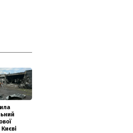
ила
льний
ової
 Києві