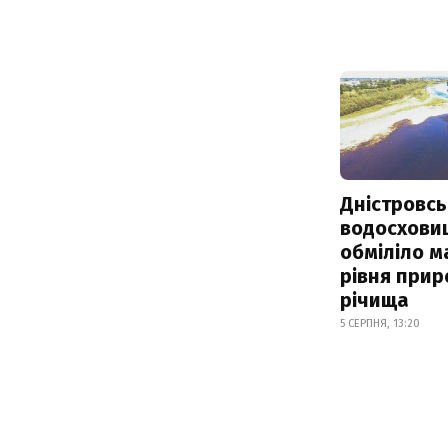
Дністровсь
водосхови
обміліло м
рівня при
річища
5 СЕРПНЯ, 13:20