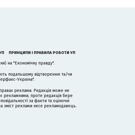
УП
ПРИНЦИПИ І ПРАВИЛА РОБОТИ УП
я) на "Економічну правду".
гають подальшому відтворенню та/чи
терфакс-Україна".
равах реклами. Редакція може не
 є рекламними, проте редакція бере
дповідальності за факти та оціночні
за зміст реклами несе рекламодавець.