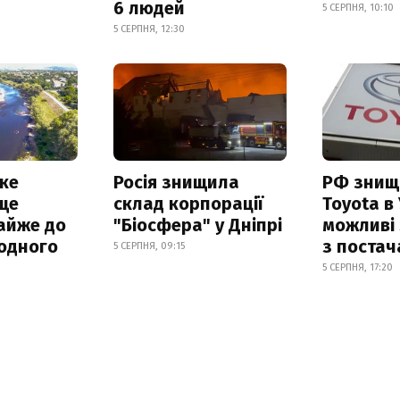
6 людей
5 СЕРПНЯ, 10:10
5 СЕРПНЯ, 12:30
ке
Росія знищила
РФ знищ
ще
склад корпорації
Toyota в 
айже до
"Біосфера" у Дніпрі
можливі
родного
з поста
5 СЕРПНЯ, 09:15
5 СЕРПНЯ, 17:20