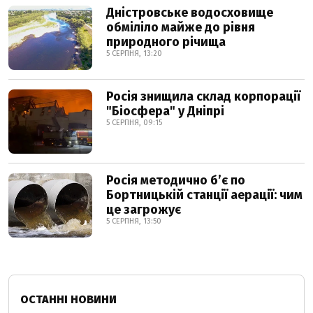
Дністровське водосховище
обміліло майже до рівня
природного річища
5 СЕРПНЯ, 13:20
Росія знищила склад корпорації
"Біосфера" у Дніпрі
5 СЕРПНЯ, 09:15
Росія методично б’є по
Бортницькій станції аерації: чим
це загрожує
5 СЕРПНЯ, 13:50
ОСТАННІ НОВИНИ