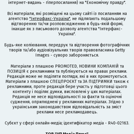
інтернет-видань - гіперпосилання) на "Економічну правду".
Всі матеріали, які розміщені на цьому сайті із посиланням на
агентство
"Інтерфакс-Україна"
, не підлягають подальшому
відтворенню та/чи розповсюдженню в будь-якій формі,
інакше як з письмового дозволу агентства "Інтерфакс-
Україна".
Будь-яке копіювання, передрук та відтворення фотографічних
творів та/або аудіовізуальних творів правовласника Getty
Images - суворо забороняється.
Матеріали з плашкою PROMOTED, НОВИНИ КОМПАНІЙ та
ПОЗИЦІЯ є рекламними та публікуються на правах реклами.
Редакція може не поділяти погляди, які в них промотуються.
Матеріали з плашкою СПЕЦПРОЄКТ та ЗА ПІДТРИМКИ також є
рекламними, проте редакція бере участь у підготовці цього
контенту і поділяє думки, висловлені у цих матеріалах.
Редакція не несе відповідальності за факти та оціночні
судження, оприлюднені у рекламних матеріалах. Згідно з
українським законодавством відповідальність за зміст
реклами несе рекламодавець.
Cубєкт у сфері онлайн-медіа; ідентифікатор медіа - R40-02163.