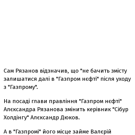
Сам Рязанов відзначив, що "не бачить змісту
залишатися далі в "Газпром нєфті" після уходу
з "Газпрому".
На посаді глави правління "Газпром нєфті"
Алєксандра Рязанова змінить керівник "Сібур
Холдінгу" Алєксандр Дюков.
А в "Газпромі" його місце займе Валєрій