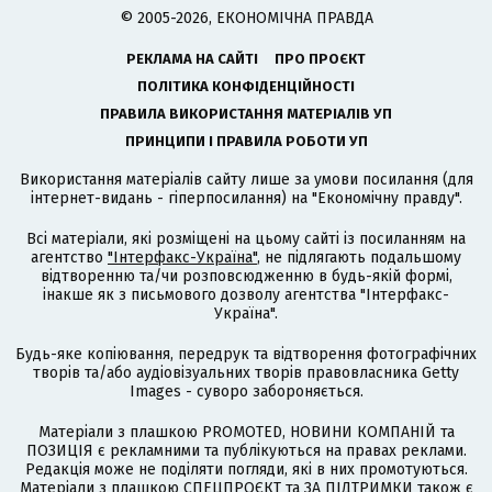
© 2005-2026, ЕКОНОМІЧНА ПРАВДА
РЕКЛАМА НА САЙТІ
ПРО ПРОЄКТ
ПОЛІТИКА КОНФІДЕНЦІЙНОСТІ
ПРАВИЛА ВИКОРИСТАННЯ МАТЕРІАЛІВ УП
ПРИНЦИПИ І ПРАВИЛА РОБОТИ УП
Використання матеріалів сайту лише за умови посилання (для
інтернет-видань - гіперпосилання) на "Економічну правду".
Всі матеріали, які розміщені на цьому сайті із посиланням на
агентство
"Інтерфакс-Україна"
, не підлягають подальшому
відтворенню та/чи розповсюдженню в будь-якій формі,
інакше як з письмового дозволу агентства "Інтерфакс-
Україна".
Будь-яке копіювання, передрук та відтворення фотографічних
творів та/або аудіовізуальних творів правовласника Getty
Images - суворо забороняється.
Матеріали з плашкою PROMOTED, НОВИНИ КОМПАНІЙ та
ПОЗИЦІЯ є рекламними та публікуються на правах реклами.
Редакція може не поділяти погляди, які в них промотуються.
Матеріали з плашкою СПЕЦПРОЄКТ та ЗА ПІДТРИМКИ також є