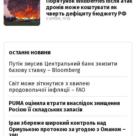
Порятунок Wildberries після атак
дронів може коштувати як
чверть дефіциту бюджету РФ
5 СЕРПНЯ, 19:50
ОСТАННІ НОВИНИ
Путін змусив Центральний банк знизити
базову ставку – Bloomberg
Світ може зіткнутися з хвилею
продовольчої інфляції – FAO
PUMA оцінила втрати внаслідок знищення
Росією її складських запасів
Іран збереже широкий контроль над
Ормузькою протокою за угодою з Оманом –
ЗМІ