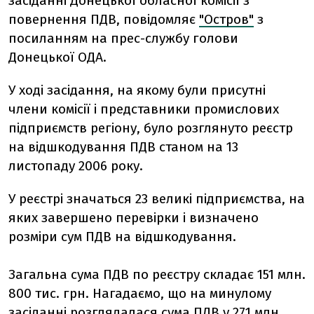
засіданні Донецької обласної комісії з
повернення ПДВ, повідомляє
"Остров"
з
посиланням на прес-службу голови
Донецької ОДА.
У ході засідання, на якому були присутні
члени комісії і представники промислових
підприємств регіону, було розглянуто реєстр
на відшкодування ПДВ станом на 13
листопаду 2006 року.
У реєстрі значаться 23 великі підприємства, на
яких завершено перевірки і визначено
розміри сум ПДВ на відшкодування.
Загальна сума ПДВ по реєстру складає 151 млн.
800 тис. грн. Нагадаємо, що на минулому
засіданні розглядалася сума ПДВ у 271 млн.