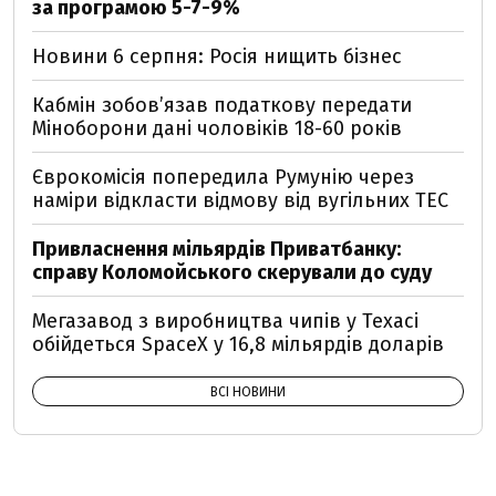
за програмою 5-7-9%
Новини 6 серпня: Росія нищить бізнес
Кабмін зобовʼязав податкову передати
Міноборони дані чоловіків 18-60 років
Єврокомісія попередила Румунію через
наміри відкласти відмову від вугільних ТЕС
Привласнення мільярдів Приватбанку:
справу Коломойського скерували до суду
Мегазавод з виробництва чипів у Техасі
обійдеться SpaceX у 16,8 мільярдів доларів
ВСІ НОВИНИ