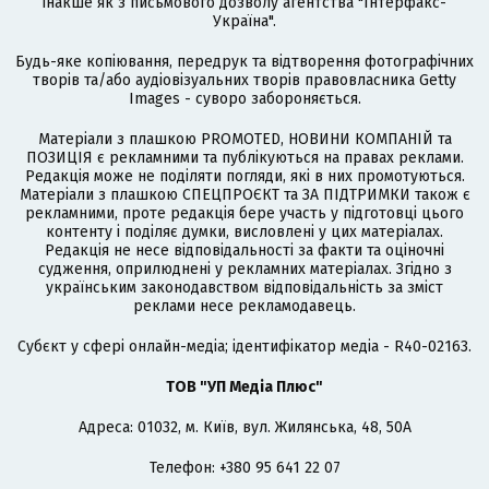
інакше як з письмового дозволу агентства "Інтерфакс-
Україна".
Будь-яке копіювання, передрук та відтворення фотографічних
творів та/або аудіовізуальних творів правовласника Getty
Images - суворо забороняється.
Матеріали з плашкою PROMOTED, НОВИНИ КОМПАНІЙ та
ПОЗИЦІЯ є рекламними та публікуються на правах реклами.
Редакція може не поділяти погляди, які в них промотуються.
Матеріали з плашкою СПЕЦПРОЄКТ та ЗА ПІДТРИМКИ також є
рекламними, проте редакція бере участь у підготовці цього
контенту і поділяє думки, висловлені у цих матеріалах.
Редакція не несе відповідальності за факти та оціночні
судження, оприлюднені у рекламних матеріалах. Згідно з
українським законодавством відповідальність за зміст
реклами несе рекламодавець.
Cубєкт у сфері онлайн-медіа; ідентифікатор медіа - R40-02163.
ТОВ "УП Медіа Плюс"
Адреса: 01032, м. Київ, вул. Жилянська, 48, 50А
Телефон: +380 95 641 22 07