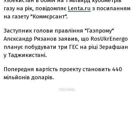
Узбекистан в обмін на 1 мільярд кубометрів
газу на рік, повідомляє
Lenta.ru
з посиланням
на газету "Коммєрсант".
Заступник голови правління "Газпрому"
Алєксандр Рязанов заявив, що RosUkrEnergo
планує побудувати три ГЕС на ріці Зерафшан
у Таджикистані.
Попередня вартість проекту становить 440
мільйонів доларів.
РЕКЛАМА: