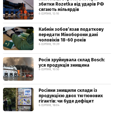
збитки Rozetka від ударів РФ
сягають мільярдів
6 СЕРПНЯ, 12:10
Кабмін зобовʼязав податкову
передати Міноборони дані
чоловіків 18-60 років
6 СЕРПНЯ, 19:39
Росія зруйнувала склад Bosch:
уся продукція знищена
6 СЕРПНЯ, 10:50
Росіяни знищили склади із
продукцією двох тютюнових
гігантів: чи буде дефіцит
6 СЕРПНЯ, 18:04