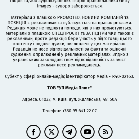
творів та/або аудіовізуальних творів правовласника Getty
Images - суворо забороняється.
Матеріали з плашкою PROMOTED, НОВИНИ КОМПАНІЙ та
ПОЗИЦІЯ є рекламними та публікуються на правах реклами.
Редакція може не поділяти погляди, які в них промотуються.
Матеріали з плашкою СПЕЦПРОЄКТ та ЗА ПІДТРИМКИ також є
рекламними, проте редакція бере участь у підготовці цього
контенту і поділяє думки, висловлені у цих матеріалах.
Редакція не несе відповідальності за факти та оціночні
судження, оприлюднені у рекламних матеріалах. Згідно з
українським законодавством відповідальність за зміст
реклами несе рекламодавець.
Cубєкт у сфері онлайн-медіа; ідентифікатор медіа - R40-02163.
ТОВ "УП Медіа Плюс"
Адреса: 01032, м. Київ, вул. Жилянська, 48, 50А
Телефон: +380 95 641 22 07