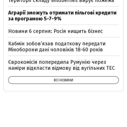
території складу Wildberries вирує пожежа
Аграрії зможуть отримати пільгові кредити
за програмою 5-7-9%
Новини 6 серпня: Росія нищить бізнес
Кабмін зобовʼязав податкову передати
Міноборони дані чоловіків 18-60 років
Єврокомісія попередила Румунію через
наміри відкласти відмову від вугільних ТЕС
ВСІ НОВИНИ