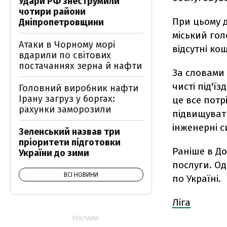
Удари РФ знеструмили
чотири райони
При цьому д
Дніпропетровщини
міський го
Атаки в Чорному морі
відсутні ко
вдарили по світових
постачаннях зерна й нафти
За словами 
чисті під'їз
Головний виробник нафти
Ірану загруз у боргах:
це все потр
рахунки заморозили
підвищувати
інженерні с
Зеленський назвав три
пріоритети підготовки
Раніше в Д
України до зими
послуги. Од
ВСІ НОВИНИ
по Україні.
Ліга
РЕКЛАМА: