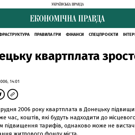
ФРАСТРУКТУРА
ПРАВИЛА ГРИ
ФІНАНСИ
СПЕЦПРОЄКТИ
ІНТЕР
ецьку квартплата зрост
і
006, 14:01
рудня 2006 року квартплата в Донецьку підвищи
 же час, коштів, які будуть надходити до місцевог
м підвищення тарифів, однаково може не вистач
ання житлового фонду міста.