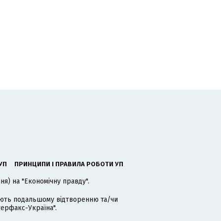
УП
ПРИНЦИПИ І ПРАВИЛА РОБОТИ УП
я) на "Економічну правду".
гають подальшому відтворенню та/чи
терфакс-Україна".