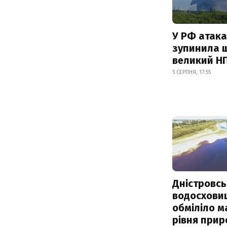
У РФ атака
зупинила 
великий Н
5 СЕРПНЯ, 17:55
Дністровсь
водосхови
обміліло м
рівня при