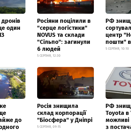
 дронів
Росіяни поцілили в
РФ знищ
ще один
"серце логістики"
сортува
ПЗ
NOVUS та склади
центр "Н
"Сільпо": загинули
пошти" в
6 людей
5 СЕРПНЯ, 10:10
5 СЕРПНЯ, 12:30
ке
Росія знищила
РФ знищ
ще
склад корпорації
Toyota в 
айже до
"Біосфера" у Дніпрі
можливі
родного
з поста
5 СЕРПНЯ, 09:15