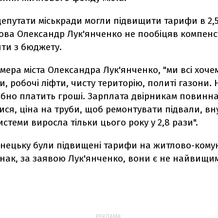
епутати міськради могли підвищити тарифи в 2,5
лова Олександр Лук'янченко не пообіцяв компен
шти з бюджету.
мера міста Олександра Лук'янченко, "ми всі хоче
ди, робочі ліфти, чисту територію, политі газони. 
ібно платить гроші. Зарплата двірникам повинн
ся, ціна на труби, щоб ремонтувати підвали, вн
истеми виросла тільки цього року у 2,8 рази".
онецьку були підвищені тарифи на житлово-кому
нак, за заявою Лук'янченко, вони є не найвищим
РЕКЛАМА: