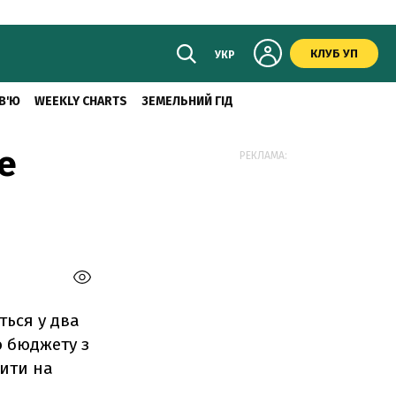
КЛУБ УП
УКР
В'Ю
WEEKLY CHARTS
ЗЕМЕЛЬНИЙ ГІД
е
РЕКЛАМА:
ться у два
о бюджету з
ити на