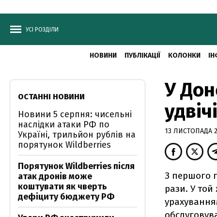
УСІ РОЗДІЛИ
НОВИНИ
ПУБЛІКАЦІЇ
КОЛОНКИ
ІН
У Дон
ОСТАННІ НОВИНИ
удвіч
Новини 5 серпня: чисельні
наслідки атаки РФ по
13 ЛИСТОПАДА 2
Україні, трильйон рублів на
порятунок Wildberries
Порятунок Wildberries після
З першого г
атак дронів може
коштувати як чверть
рази. У той
дефіциту бюджету РФ
урахування
обслуговув