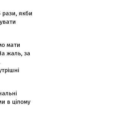
 рази, якби
сувати
мо мати
На жаль, за
а
утрішні
нальні
и в цілому