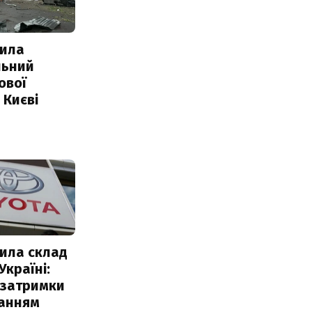
ила
льний
ової
 Києві
ила склад
Україні:
 затримки
чанням