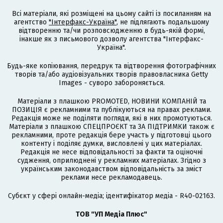
Всі матеріали, які розміщені на цьому сайті із посиланням на
агентство
"Інтерфакс-Україна"
, не підлягають подальшому
відтворенню та/чи розповсюдженню в будь-якій формі,
інакше як з письмового дозволу агентства "Інтерфакс-
Україна".
Будь-яке копіювання, передрук та відтворення фотографічних
творів та/або аудіовізуальних творів правовласника Getty
Images - суворо забороняється.
Матеріали з плашкою PROMOTED, НОВИНИ КОМПАНІЙ та
ПОЗИЦІЯ є рекламними та публікуються на правах реклами.
Редакція може не поділяти погляди, які в них промотуються.
Матеріали з плашкою СПЕЦПРОЄКТ та ЗА ПІДТРИМКИ також є
рекламними, проте редакція бере участь у підготовці цього
контенту і поділяє думки, висловлені у цих матеріалах.
Редакція не несе відповідальності за факти та оціночні
судження, оприлюднені у рекламних матеріалах. Згідно з
українським законодавством відповідальність за зміст
реклами несе рекламодавець.
Cубєкт у сфері онлайн-медіа; ідентифікатор медіа - R40-02163.
ТОВ "УП Медіа Плюс"