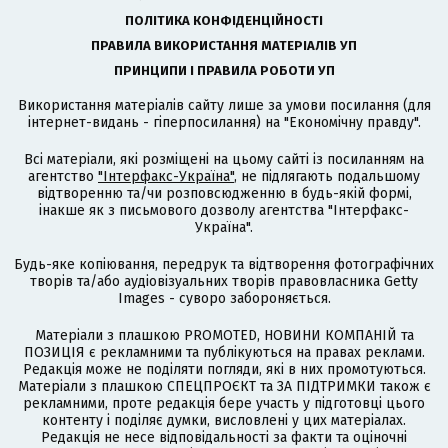
ПОЛІТИКА КОНФІДЕНЦІЙНОСТІ
ПРАВИЛА ВИКОРИСТАННЯ МАТЕРІАЛІВ УП
ПРИНЦИПИ І ПРАВИЛА РОБОТИ УП
Використання матеріалів сайту лише за умови посилання (для
інтернет-видань - гіперпосилання) на "Економічну правду".
Всі матеріали, які розміщені на цьому сайті із посиланням на
агентство
"Інтерфакс-Україна"
, не підлягають подальшому
відтворенню та/чи розповсюдженню в будь-якій формі,
інакше як з письмового дозволу агентства "Інтерфакс-
Україна".
Будь-яке копіювання, передрук та відтворення фотографічних
творів та/або аудіовізуальних творів правовласника Getty
Images - суворо забороняється.
Матеріали з плашкою PROMOTED, НОВИНИ КОМПАНІЙ та
ПОЗИЦІЯ є рекламними та публікуються на правах реклами.
Редакція може не поділяти погляди, які в них промотуються.
Матеріали з плашкою СПЕЦПРОЄКТ та ЗА ПІДТРИМКИ також є
рекламними, проте редакція бере участь у підготовці цього
контенту і поділяє думки, висловлені у цих матеріалах.
Редакція не несе відповідальності за факти та оціночні