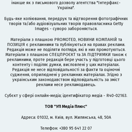
інакше як з письмового дозволу агентства "Інтерфакс-
Україна".
Будь-яке копіювання, передрук та відтворення фотографічних
творів та/або аудіовізуальних творів правовласника Getty
Images - суворо забороняється.
Матеріали з плашкою PROMOTED, НОВИНИ КОМПАНІЙ та
ПОЗИЦІЯ є рекламними та публікуються на правах реклами.
Редакція може не поділяти погляди, які в них промотуються.
Матеріали з плашкою СПЕЦПРОЄКТ та ЗА ПІДТРИМКИ також є
рекламними, проте редакція бере участь у підготовці цього
контенту і поділяє думки, висловлені у цих матеріалах.
Редакція не несе відповідальності за факти та оціночні
судження, оприлюднені у рекламних матеріалах. Згідно з
українським законодавством відповідальність за зміст
реклами несе рекламодавець.
Cубєкт у сфері онлайн-медіа; ідентифікатор медіа - R40-02163.
ТОВ "УП Медіа Плюс"
Адреса: 01032, м. Київ, вул. Жилянська, 48, 50А
Телефон: +380 95 641 22 07