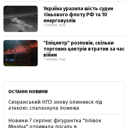
Україна уразила шість суден
тіньового флоту РФ та 10
енерговузлів
7 СЕРПНЯ, 18:10
"Епіцентр" розповів, скільки
торгових центрів втратив за час
війни
7 СЕРПНЯ, 11:56
ОСТАННІ НОВИНИ
Сизранський НПЗ знову опинився під
атакою: спалахнула пожежа
Новини 7 серпня: фігурантка "плівок
Міндіча" отримала посаду в