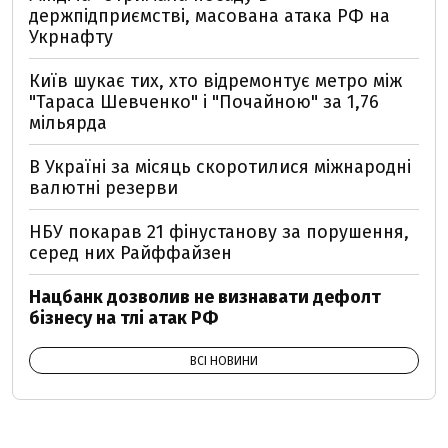
держпідприємстві, масована атака РФ на
Укрнафту
Київ шукає тих, хто відремонтує метро між
"Тараса Шевченко" і "Почайною" за 1,76
мільярда
В Україні за місяць скоротилися міжнародні
валютні резерви
НБУ покарав 21 фінустанову за порушення,
серед них Райффайзен
Нацбанк дозволив не визнавати дефолт
бізнесу на тлі атак РФ
ВСІ НОВИНИ