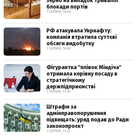
зерно на випадок тривалої
блокади портів
7 СЕРПНЯ, 14:00
РФ атакувала Укрнафту:
компанія втратила суттєві
обсяги видобутку
7 СЕРПНЯ, 16:50
Фігурантка "плівок Міндіча"
отримала керівну посаду в
стратегічному
держпідприємстві
7 СЕРПНЯ, 17:10
Штрафи за
адмінправопорушення
підвищать: уряд подав до Ради
законопроєкт
7 СЕРПНЯ, 11:23