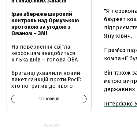
її складських запасів
"Я перекон
Іран збереже широкий
бюджет кош
контроль над Ормузькою
протокою за угодою з
підприємств
Оманом – ЗМІ
Янукович.
На повернення світла
Прем'єр під
херсонцям знадобиться
компанії бу
кілька днів – голова ОВА
Він також з
Британці ухвалили новий
пакет санкцій проти Росії:
метою випр
хто потрапив до нього
державних 
ВСІ НОВИНИ
Інтерфакс-
РЕКЛАМА: