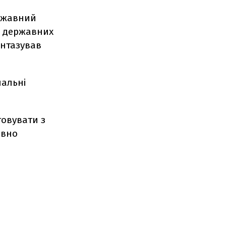
ржавний
я державних
антазував
нальні
товувати з
овно