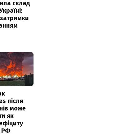
ила склад
Україні:
 затримки
чанням
ок
es після
нів може
ти як
ефіциту
 РФ