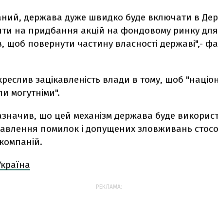
аний, держава дуже швидко буде включати в Де
ти на придбання акцій на фондовому ринку дл
, щоб повернути частину власності державі",- ф
креслив зацікавленість влади в тому, щоб "націо
ли могутніми".
азначив, що цей механізм держава буде викорис
авлення помилок і допущених зловживань стос
компаній.
Україна
РЕКЛАМА: