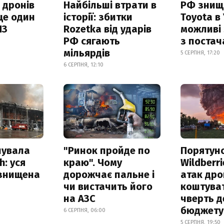
 дронів
Найбільші втрати в
РФ знищ
ще один
історії: збитки
Toyota в 
ПЗ
Rozetka від ударів
можливі
РФ сягають
з поста
мільярдів
5 СЕРПНЯ, 17:20
6 СЕРПНЯ, 12:10
нувала
"Ринок пройде по
Порятун
h: уся
краю". Чому
Wildberri
 знищена
дорожчає пальне і
атак дро
чи вистачить його
коштува
на АЗС
чверть д
бюджету
6 СЕРПНЯ, 06:00
5 СЕРПНЯ, 19:50