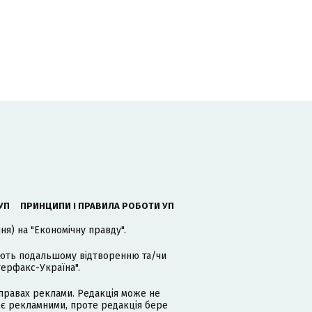
УП
ПРИНЦИПИ І ПРАВИЛА РОБОТИ УП
я) на "Економічну правду".
гають подальшому відтворенню та/чи
терфакс-Україна".
равах реклами. Редакція може не
 є рекламними, проте редакція бере