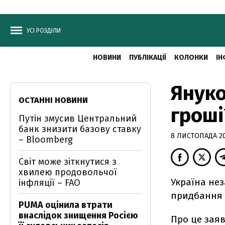
УСІ РОЗДІЛИ
НОВИНИ
ПУБЛІКАЦІЇ
КОЛОНКИ
ІН
Януко
ОСТАННІ НОВИНИ
гроші
Путін змусив Центральний
банк знизити базову ставку
8 ЛИСТОПАДА 20
– Bloomberg
Світ може зіткнутися з
хвилею продовольчої
Україна не
інфляції – FAO
придбання 
PUMA оцінила втрати
внаслідок знищення Росією
Про це заяв