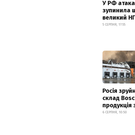
У РФ атака
зупинила 
великий Н
5 СЕРПНЯ, 17:55
Росія зруй
склад Bosc
продукція
6 СЕРПНЯ, 10:50