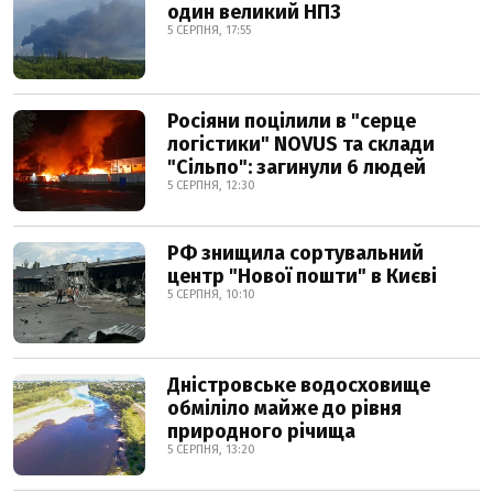
один великий НПЗ
5 СЕРПНЯ, 17:55
Росіяни поцілили в "серце
логістики" NOVUS та склади
"Сільпо": загинули 6 людей
5 СЕРПНЯ, 12:30
РФ знищила сортувальний
центр "Нової пошти" в Києві
5 СЕРПНЯ, 10:10
Дністровське водосховище
обміліло майже до рівня
природного річища
5 СЕРПНЯ, 13:20