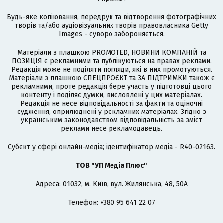
Будь-яке копіювання, передрук та відтворення фотографічних
творів та/або аудіовізуальних творів правовласника Getty
Images - суворо забороняється.
Матеріали з плашкою PROMOTED, НОВИНИ КОМПАНІЙ та
ПОЗИЦІЯ є рекламними та публікуються на правах реклами.
Редакція може не поділяти погляди, які в них промотуються.
Матеріали з плашкою СПЕЦПРОЄКТ та ЗА ПІДТРИМКИ також є
рекламними, проте редакція бере участь у підготовці цього
контенту і поділяє думки, висловлені у цих матеріалах.
Редакція не несе відповідальності за факти та оціночні
судження, оприлюднені у рекламних матеріалах. Згідно з
українським законодавством відповідальність за зміст
реклами несе рекламодавець.
Cубєкт у сфері онлайн-медіа; ідентифікатор медіа - R40-02163.
ТОВ "УП Медіа Плюс"
Адреса: 01032, м. Київ, вул. Жилянська, 48, 50А
Телефон: +380 95 641 22 07