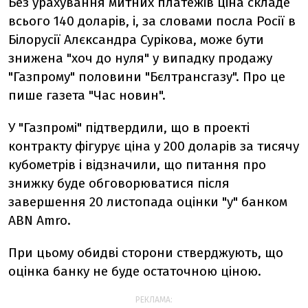
Без урахування митних платежів ціна складе
всього 140 доларів, і, за словами посла Росії в
Білорусії Алєксандра Сурікова, може бути
знижена "хоч до нуля" у випадку продажу
"Газпрому" половини "Бєлтрансгазу". Про це
пише газета "Час новин".
У "Газпромі" підтвердили, що в проекті
контракту фігурує ціна у 200 доларів за тисячу
кубометрів і відзначили, що питання про
знижку буде обговорюватися після
завершення 20 листопада оцінки "у" банком
ABN Amro.
При цьому обидві сторони стверджують, що
оцінка банку не буде остаточною ціною.
РЕКЛАМА: