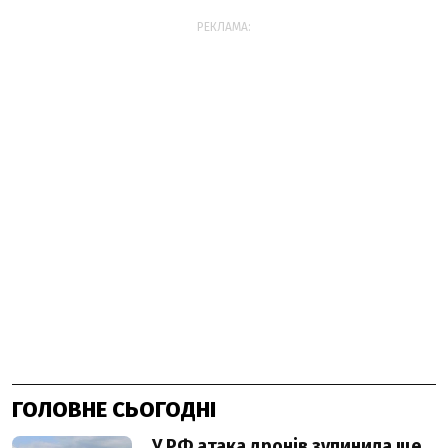
РЕКЛАМА:
ГОЛОВНЕ СЬОГОДНІ
У РФ атака дронів зупинила ще