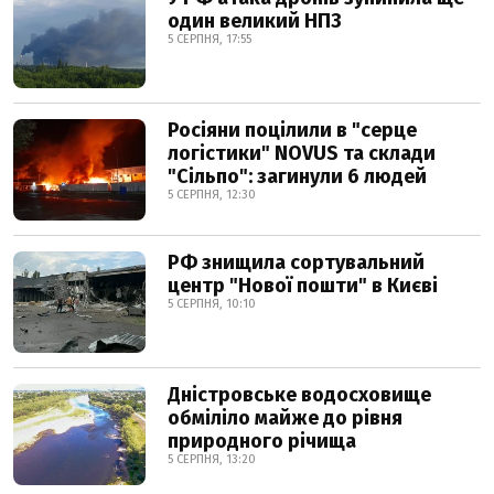
один великий НПЗ
5 СЕРПНЯ, 17:55
Росіяни поцілили в "серце
логістики" NOVUS та склади
"Сільпо": загинули 6 людей
5 СЕРПНЯ, 12:30
РФ знищила сортувальний
центр "Нової пошти" в Києві
5 СЕРПНЯ, 10:10
Дністровське водосховище
обміліло майже до рівня
природного річища
5 СЕРПНЯ, 13:20