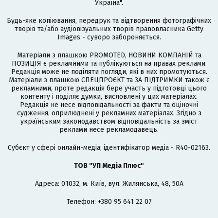
Україна".
Будь-яке копіювання, передрук та відтворення фотографічних
творів та/або аудіовізуальних творів правовласника Getty
Images - суворо забороняється.
Матеріали з плашкою PROMOTED, НОВИНИ КОМПАНІЙ та
ПОЗИЦІЯ є рекламними та публікуються на правах реклами.
Редакція може не поділяти погляди, які в них промотуються.
Матеріали з плашкою СПЕЦПРОЄКТ та ЗА ПІДТРИМКИ також є
рекламними, проте редакція бере участь у підготовці цього
контенту і поділяє думки, висловлені у цих матеріалах.
Редакція не несе відповідальності за факти та оціночні
судження, оприлюднені у рекламних матеріалах. Згідно з
українським законодавством відповідальність за зміст
реклами несе рекламодавець.
Cубєкт у сфері онлайн-медіа; ідентифікатор медіа - R40-02163.
ТОВ "УП Медіа Плюс"
Адреса: 01032, м. Київ, вул. Жилянська, 48, 50А
Телефон: +380 95 641 22 07