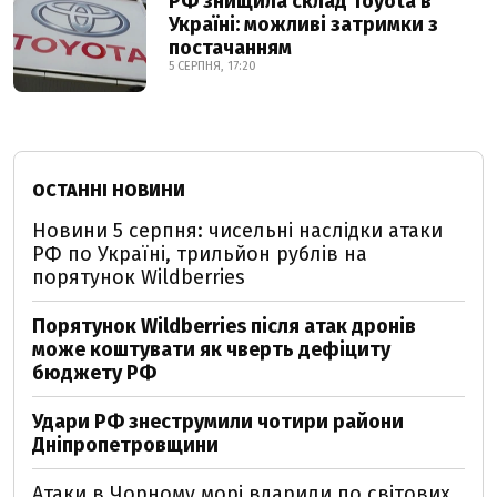
РФ знищила склад Toyota в
Україні: можливі затримки з
постачанням
5 СЕРПНЯ, 17:20
ОСТАННІ НОВИНИ
Новини 5 серпня: чисельні наслідки атаки
РФ по Україні, трильйон рублів на
порятунок Wildberries
Порятунок Wildberries після атак дронів
може коштувати як чверть дефіциту
бюджету РФ
Удари РФ знеструмили чотири райони
Дніпропетровщини
Атаки в Чорному морі вдарили по світових