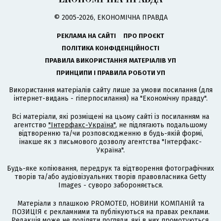
© 2005-2026, ЕКОНОМІЧНА ПРАВДА
РЕКЛАМА НА САЙТІ
ПРО ПРОЄКТ
ПОЛІТИКА КОНФІДЕНЦІЙНОСТІ
ПРАВИЛА ВИКОРИСТАННЯ МАТЕРІАЛІВ УП
ПРИНЦИПИ І ПРАВИЛА РОБОТИ УП
Використання матеріалів сайту лише за умови посилання (для
інтернет-видань - гіперпосилання) на "Економічну правду".
Всі матеріали, які розміщені на цьому сайті із посиланням на
агентство
"Інтерфакс-Україна"
, не підлягають подальшому
відтворенню та/чи розповсюдженню в будь-якій формі,
інакше як з письмового дозволу агентства "Інтерфакс-
Україна".
Будь-яке копіювання, передрук та відтворення фотографічних
творів та/або аудіовізуальних творів правовласника Getty
Images - суворо забороняється.
Матеріали з плашкою PROMOTED, НОВИНИ КОМПАНІЙ та
ПОЗИЦІЯ є рекламними та публікуються на правах реклами.
Редакція може не поділяти погляди, які в них промотуються.