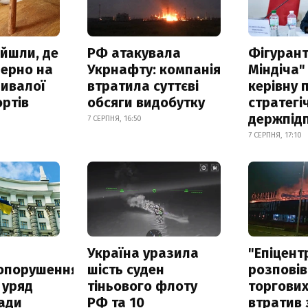
айшли, де
РФ атакувала
Фігурант
зерно на
Укрнафту: компанія
Міндіча"
ривалої
втратила суттєві
керівну 
ртів
обсяги видобутку
стратегі
держпід
7 СЕРПНЯ, 16:50
7 СЕРПНЯ, 17:10
а
Україна уразила
"Епіцент
опорушення
шість суден
розповів
 уряд
тіньового флоту
торгових
ади
РФ та 10
втратив 