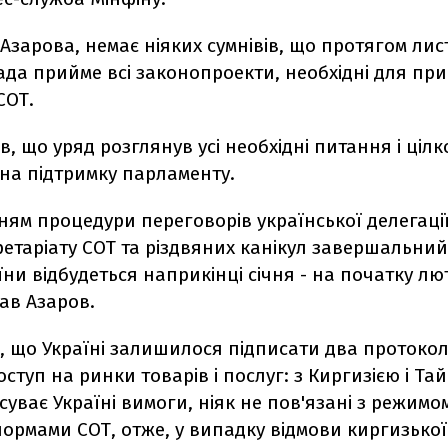
Азарова, немає ніяких сумнівів, що протягом ли
ада прийме всі законопроекти, необхідні для пр
СОТ.
в, що уряд розглянув усі необхідні питання і цілк
на підтримку парламенту.
ням процедури переговорів української делегаці
етаріату СОТ та різдвяних канікул завершальний
їни відбудеться наприкінці січня - на початку лю
зав Азаров.
, що Україні залишилося підписати два протоко
ступ на ринки товарів і послуг: з Киргизією і Та
суває Україні вимоги, ніяк не пов'язані з режимо
 нормами СОТ, отже, у випадку відмови киргизько