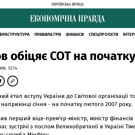
ФРАСТРУКТУРА
ПРАВИЛА ГРИ
ФІНАНСИ
СПЕЦПРОЄКТИ
ІНТЕР
в обіцяє СОТ на початку
6, 12:14
й етап вступу України до Світової організації то
 наприкінці січня - на початку лютого 2007 року.
ив перший віце-прем'єр-міністр, міністр фінансі
ас зустрічі з послом Великобританії в Україні Тім
с-служба Мінфіну.