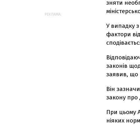
зняти необґ
міністерськ
РЕКЛАМА:
У випадку з
фактори ві
сподіваєтьс
Відповідаю
законів що
заявив, що 
Він зазначи
закону про
При цьому 
ніяких норм