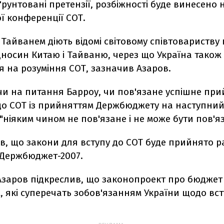
рунтовані претензії, розбіжності буде винесено 
ої конференції СОТ.
 Тайванем діють відомі світовому співтовариству 
дносин Китаю і Тайваню, через що Україна також
я на розуміння СОТ, зазначив Азаров.
чи на питання Барроу, чи пов'язане успішне при
до СОТ із прийняттям Держбюджету на наступний 
"ніяким чином не пов'язане і не може бути пов'яз
в, що закони для вступу до СОТ буде прийнято р
 Держбюджет-2007.
Азаров підкреслив, що законопроект про бюджет 
, які суперечать зобов'язанням України щодо вст