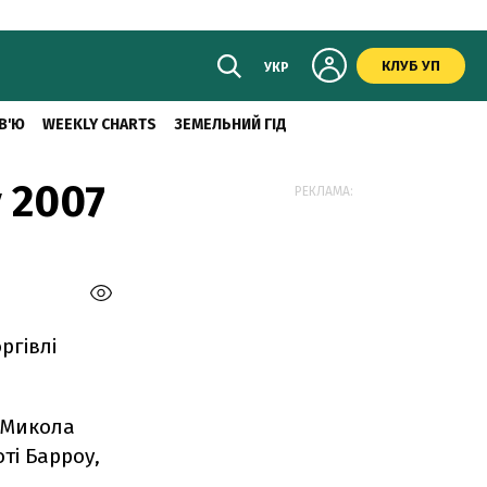
КЛУБ УП
УКР
В'Ю
WEEKLY CHARTS
ЗЕМЕЛЬНИЙ ГІД
 2007
РЕКЛАМА:
ргівлі
в Микола
оті Барроу,