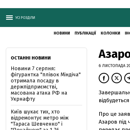
УСІ РОЗДІЛИ
НОВИНИ
ПУБЛІКАЦІЇ
КОЛОНКИ
ІН
Азаро
ОСТАННІ НОВИНИ
6 ЛИСТОПАДА 200
Новини 7 серпня:
фігурантка "плівок Міндіча"
отримала посаду в
держпідприємстві,
Завершальни
масована атака РФ на
Укрнафту
відбудеться
Київ шукає тих, хто
Про це заяв
відремонтує метро між
Азаров під ч
"Тараса Шевченко" і
передає пре