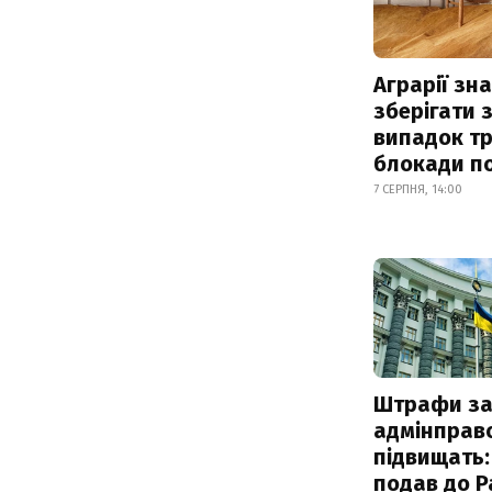
Аграрії зн
зберігати 
випадок т
блокади по
7 СЕРПНЯ, 14:00
Штрафи з
адмінправ
підвищать:
подав до Р