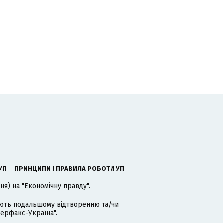
УП
ПРИНЦИПИ І ПРАВИЛА РОБОТИ УП
я) на "Економічну правду".
гають подальшому відтворенню та/чи
терфакс-Україна".