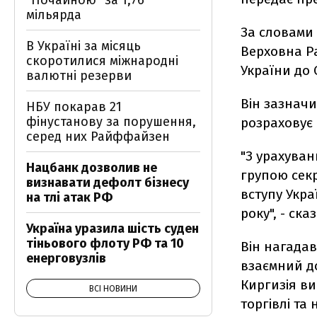
"Почайною" за 1,76
мільярда
За словами 
В Україні за місяць
Верховна Р
скоротилися міжнародні
України до 
валютні резерви
Він зазначи
НБУ покарав 21
фінустанову за порушення,
розраховує 
серед них Райффайзен
"З урахуван
Нацбанк дозволив не
групою секр
визнавати дефолт бізнесу
вступу Укра
на тлі атак РФ
року", - ска
Україна уразила шість суден
тіньового флоту РФ та 10
Він нагадав
енерговузлів
взаємний до
Киргизія ви
ВСІ НОВИНИ
торгівлі та