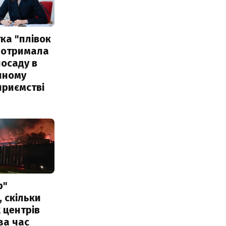
ка "плівок
 отримала
посаду в
чному
приємстві
р"
, скільки
 центрів
за час