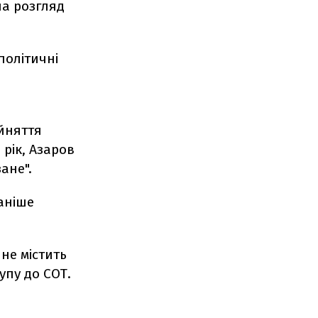
на розгляд
політичні
йняття
рік, Азаров
ане".
аніше
не містить
упу до СОТ.