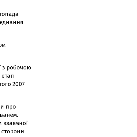
стопада
иєднання
ом
ї з робочою
 етап
того 2007
ли про
йванем.
м взаємної
ї сторони