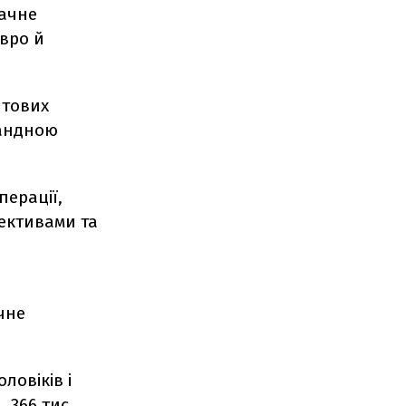
начне
євро й
штових
бандною
ерації,
тективами та
чне
ловіків і
 366 тис.