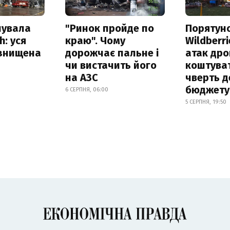
нувала
"Ринок пройде по
Порятун
h: уся
краю". Чому
Wildberri
 знищена
дорожчає пальне і
атак дро
чи вистачить його
коштува
на АЗС
чверть д
бюджету
6 СЕРПНЯ, 06:00
5 СЕРПНЯ, 19:50