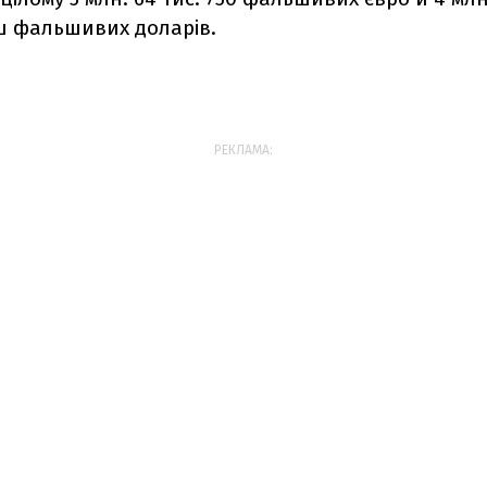
ш фальшивих доларів.
РЕКЛАМА: