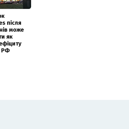
ок
es після
нів може
ти як
ефіциту
 РФ