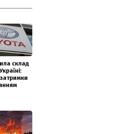
ила склад
Україні:
 затримки
чанням