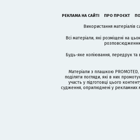
РЕКЛАМА НА САЙТІ
ПРО ПРОЄКТ
ПО
Використання матеріалів с
Всі матеріали, які розміщені на цьо
розповсюдженню в
Будь-яке копіювання, передрук та 
Матеріали з плашкою PROMOTED, 
поділяти погляди, які в них промо
участь у підготовці цього контенту
судження, оприлюднені у рекламних м