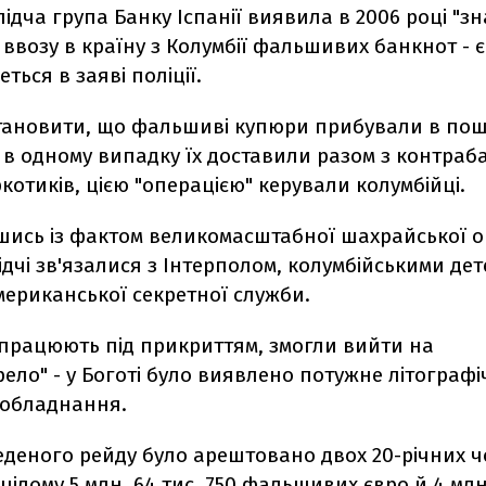
ідча група Банку Іспанії виявила в 2006 році "з
ввозу в країну з Колумбії фальшивих банкнот - 
еться в заяві поліції.
тановити, що фальшиві купюри прибували в по
а в одному випадку їх доставили разом з контра
котиків, цією "операцією" керували колумбійці.
шись із фактом великомасштабної шахрайської оп
лідчі зв'язалися з Інтерполом, колумбійськими де
мериканської секретної служби.
 працюють під прикриттям, змогли вийти на
ло" - у Боготі було виявлено потужне літографі
 обладнання.
еденого рейду було арештовано двох 20-річних чо
цілому 5 млн. 64 тис. 750 фальшивих євро й 4 млн.