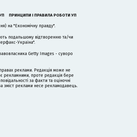
УП
ПРИНЦИПИ І ПРАВИЛА РОБОТИ УП
я) на "Економічну правду".
гають подальшому відтворенню та/чи
терфакс-Україна".
равовласника Getty Images - суворо
равах реклами. Редакція може не
 є рекламними, проте редакція бере
дповідальності за факти та оціночні
за зміст реклами несе рекламодавець.