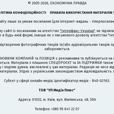
© 2005-2026, ЕКОНОМІЧНА ПРАВДА
ЛІТИКА КОНФІДЕНЦІЙНОСТІ
ПРАВИЛА ВИКОРИСТАННЯ МАТЕРІАЛІВ 
айту лише за умови посилання (для інтернет-видань - гіперпосиланн
му сайті із посиланням на агентство
"Інтерфакс-Україна"
, не підля
 будь-якій формі, інакше як з письмового дозволу агентства "Ін
відтворення фотографічних творів та/або аудіовізуальних творів п
забороняється.
НОВИНИ КОМПАНІЙ та ПОЗИЦІЯ є рекламними та публікуються на п
туються. Матеріали з плашкою СПЕЦПРОЄКТ та ЗА ПІДТРИМКИ також
 і поділяє думки, висловлені у цих матеріалах. Редакція не несе ві
атеріалах. Згідно з українським законодавством відповідальність 
Cубєкт у сфері онлайн-медіа; ідентифікатор медіа - R40-02163.
ТОВ "УП Медіа Плюс"
Адреса: 01032, м. Київ, вул. Жилянська, 48, 50А
Телефон: +380 95 641 22 07