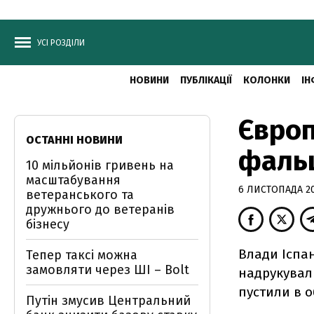
УСІ РОЗДІЛИ
НОВИНИ
ПУБЛІКАЦІЇ
КОЛОНКИ
ІН
Європ
ОСТАННІ НОВИНИ
фаль
10 мільйонів гривень на
масштабування
6 ЛИСТОПАДА 20
ветеранського та
дружнього до ветеранів
бізнесу
Влади Іспан
Тепер таксі можна
замовляти через ШІ – Bolt
надрукували
пустили в об
Путін змусив Центральний