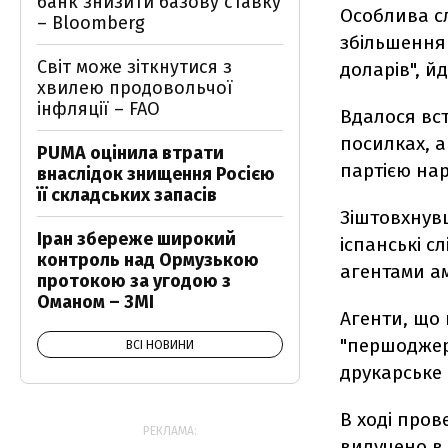
банк знизити базову ставку
Особлива сл
– Bloomberg
збільшення 
Світ може зіткнутися з
доларів", йд
хвилею продовольчої
інфляції – FAO
Вдалося вс
посилках, 
PUMA оцінила втрати
партією нар
внаслідок знищення Росією
її складських запасів
Зіштовхнув
Іран збереже широкий
іспанські с
контроль над Ормузькою
агентами а
протокою за угодою з
Оманом – ЗМІ
Агенти, що
"першоджере
ВСІ НОВИНИ
друкарське
В ході пров
РЕКЛАМА:
вилучено в 