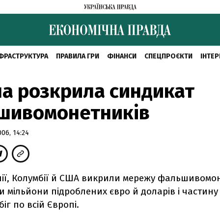
ФРАСТРУКТУРА
ПРАВИЛА ГРИ
ФІНАНСИ
СПЕЦПРОЄКТИ
ІНТЕР
а розкрила синдикат
шивомонетників
06, 14:24
ії, Колумбії й США викрили мережу фальшивомон
 мільйони підроблених євро й доларів і частину
іг по всій Європі.