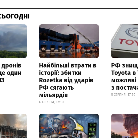
СЬОГОДНІ
 дронів
Найбільші втрати в
РФ знищ
ще один
історії: збитки
Toyota в 
ПЗ
Rozetka від ударів
можливі
РФ сягають
з поста
мільярдів
5 СЕРПНЯ, 17:20
6 СЕРПНЯ, 12:10