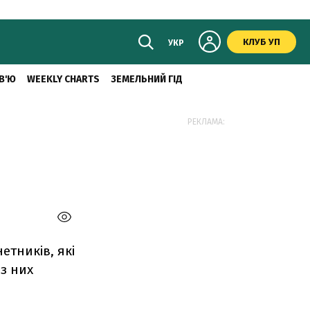
КЛУБ УП
УКР
В'Ю
WEEKLY CHARTS
ЗЕМЕЛЬНИЙ ГІД
РЕКЛАМА:
етників, які
 з них