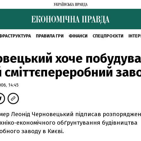
ФРАСТРУКТУРА
ПРАВИЛА ГРИ
ФІНАНСИ
СПЕЦПРОЄКТИ
ІНТЕР
вецький хоче побудув
 сміттєпереробний зав
06, 14:45
мер Леонід Черновецький підписав розпорядже
ехніко-економічного обґрунтування будівництва
обного заводу в Києві.