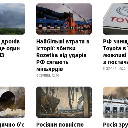
 дронів
Найбільші втрати в
РФ знищ
ще один
історії: збитки
Toyota в 
ПЗ
Rozetka від ударів
можливі
РФ сягають
з поста
мільярдів
5 СЕРПНЯ, 17:20
6 СЕРПНЯ, 12:10
дично б’є
Росіяни повністю
Росія зр