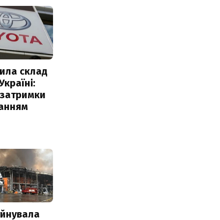
ила склад
Україні:
 затримки
чанням
уйнувала