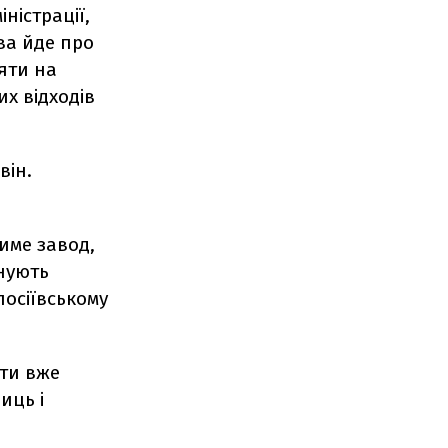
ністрації,
ва йде про
яти на
х відходів
він.
име завод,
нують
лосіївському
ати вже
иць і