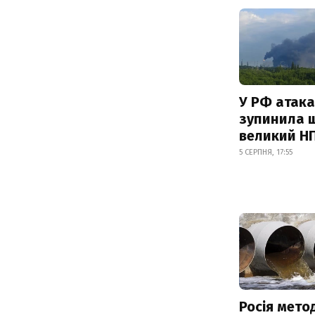
У РФ атака
зупинила 
великий Н
5 СЕРПНЯ, 17:55
Росія мето