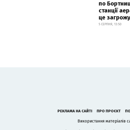
по Бортниц
станції аер
це загрож
5 СЕРПНЯ, 13:50
РЕКЛАМА НА САЙТІ
ПРО ПРОЄКТ
ПО
Використання матеріалів с