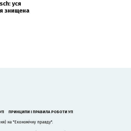
sch: уся
ія знищена
УП
ПРИНЦИПИ І ПРАВИЛА РОБОТИ УП
я) на "Економічну правду".