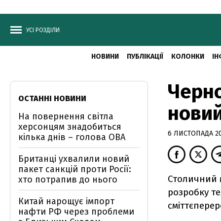
УСІ РОЗДІЛИ
НОВИНИ
ПУБЛІКАЦІЇ
КОЛОНКИ
ІН
Черно
ОСТАННІ НОВИНИ
новий
На повернення світла
херсонцям знадобиться
6 ЛИСТОПАДА 20
кілька днів – голова ОВА
Британці ухвалили новий
пакет санкцій проти Росії:
Столичний 
хто потрапив до нього
розробку т
Китай нарощує імпорт
сміттєперер
нафти РФ через проблеми