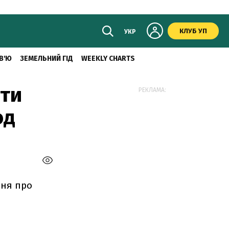
КЛУБ УП
УКР
В'Ю
ЗЕМЕЛЬНИЙ ГІД
WEEKLY CHARTS
ати
РЕКЛАМА:
од
ння про