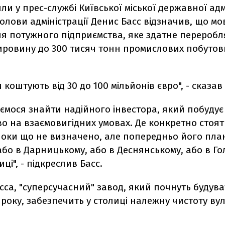
ли у прес-службі Київської міської державної адмі
олови адміністрації Денис Басс відзначив, що мо
я потужного підприємства, яке здатне переробл
ировину до 300 тисяч тонн промислових побутови
 коштують від 30 до 100 мільйонів євро", - сказав 
ємося знайти надійного інвестора, який побудує
о на взаємовигідних умовах. Де конкретно стоят
поки що не визначено, але попередньо його пла
бо в Дарницькому, або в Деснянському, або в Го
ці", - підкреслив Басс.
сса, "суперсучасний" завод, який почнуть будув
року, забезпечить у столиці належну чистоту вул