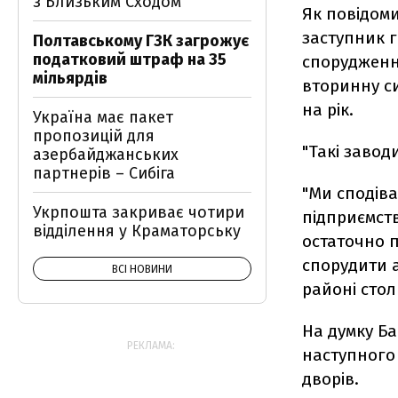
з Близьким Сходом
Як повідоми
заступник г
Полтавському ГЗК загрожує
податковий штраф на 35
спорудженн
мільярдів
вторинну с
на рік.
Україна має пакет
пропозицій для
"Такі заводи
азербайджанських
партнерів – Сибіга
"Ми сподіва
Укрпошта закриває чотири
підприємств
відділення у Краматорську
остаточно 
спорудити а
ВСІ НОВИНИ
районі столи
На думку Ба
РЕКЛАМА:
наступного 
дворів.