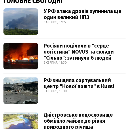
ГОЛОВНЕ СЬОГОДНІ
У РФ атака дронів зупинила ще
один великий НПЗ
5 СЕРПНЯ, 17:55
Росіяни поцілили в "серце
логістики" NOVUS та склади
"Сільпо": загинули 6 людей
5 СЕРПНЯ, 12:30
РФ знищила сортувальний
центр "Нової пошти" в Києві
5 СЕРПНЯ, 10:10
Дністровське водосховище
обміліло майже до рівня
природного річища