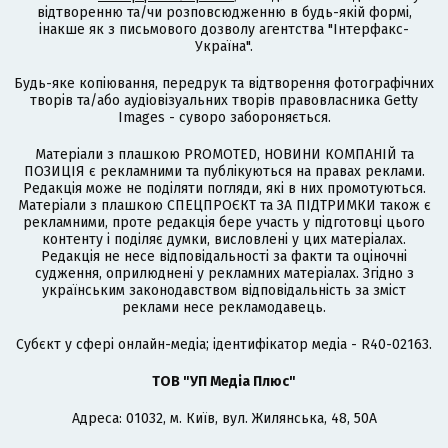
відтворенню та/чи розповсюдженню в будь-якій формі,
інакше як з письмового дозволу агентства "Інтерфакс-
Україна".
Будь-яке копіювання, передрук та відтворення фотографічних
творів та/або аудіовізуальних творів правовласника Getty
Images - суворо забороняється.
Матеріали з плашкою PROMOTED, НОВИНИ КОМПАНІЙ та
ПОЗИЦІЯ є рекламними та публікуються на правах реклами.
Редакція може не поділяти погляди, які в них промотуються.
Матеріали з плашкою СПЕЦПРОЄКТ та ЗА ПІДТРИМКИ також є
рекламними, проте редакція бере участь у підготовці цього
контенту і поділяє думки, висловлені у цих матеріалах.
Редакція не несе відповідальності за факти та оціночні
судження, оприлюднені у рекламних матеріалах. Згідно з
українським законодавством відповідальність за зміст
реклами несе рекламодавець.
Cубєкт у сфері онлайн-медіа; ідентифікатор медіа - R40-02163.
ТОВ "УП Медіа Плюс"
Адреса: 01032, м. Київ, вул. Жилянська, 48, 50А