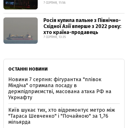
7 СЕРПНЯ, 11:56
Росія купила пальне з Північно-
Східної Азії вперше з 2022 року:
хто країна-продавець
7 СЕРПНЯ, 13:35
ОСТАННІ НОВИНИ
Новини 7 серпня: фігурантка "плівок
Міндіча" отримала посаду в
держпідприємстві, масована атака РФ на
Укрнафту
Київ шукає тих, хто відремонтує метро між
"Тараса Шевченко" і "Почайною" за 1,76
мільярда