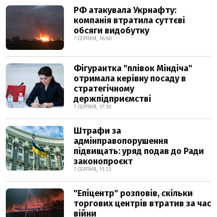
РФ атакувала Укрнафту:
компанія втратила суттєві
обсяги видобутку
7 СЕРПНЯ, 16:50
Фігурантка "плівок Міндіча"
отримала керівну посаду в
стратегічному
держпідприємстві
7 СЕРПНЯ, 17:10
Штрафи за
адмінправопорушення
підвищать: уряд подав до Ради
законопроєкт
7 СЕРПНЯ, 11:23
"Епіцентр" розповів, скільки
торгових центрів втратив за час
війни