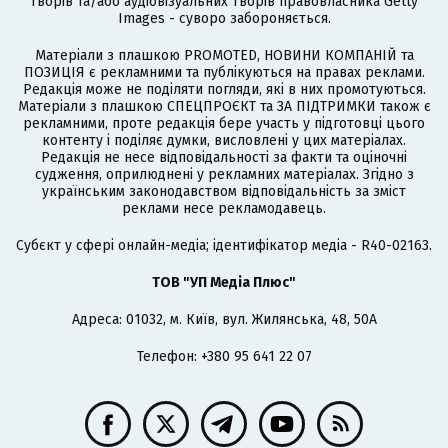
творів та/або аудіовізуальних творів правовласника Getty
Images - суворо забороняється.
Матеріали з плашкою PROMOTED, НОВИНИ КОМПАНІЙ та
ПОЗИЦІЯ є рекламними та публікуються на правах реклами.
Редакція може не поділяти погляди, які в них промотуються.
Матеріали з плашкою СПЕЦПРОЄКТ та ЗА ПІДТРИМКИ також є
рекламними, проте редакція бере участь у підготовці цього
контенту і поділяє думки, висловлені у цих матеріалах.
Редакція не несе відповідальності за факти та оціночні
судження, оприлюднені у рекламних матеріалах. Згідно з
українським законодавством відповідальність за зміст
реклами несе рекламодавець.
Cубєкт у сфері онлайн-медіа; ідентифікатор медіа - R40-02163.
ТОВ "УП Медіа Плюс"
Адреса: 01032, м. Київ, вул. Жилянська, 48, 50А
Телефон: +380 95 641 22 07