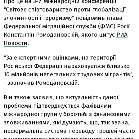
Про це на 3-й Міжнародній конференції
"Світове співтовариство проти глобалізації
злочинності і тероризму" повідомив глава
Федеральної міграційної служби (ФМС) Росії
Константін Ромодановскій, якого цитує
РИА
Новости
.
"За експертними оцінками, на території
Російської Федерації нараховується близько
10 мільйонів нелегальних трудових мігрантів",
- зазначив Ромодановскій.
Він також заявив, що актуальність даної
проблеми підтверджується фахівцями
міжнародної групи у боротьбі з фінансовими
зловживаннями, які думають, що, так звана,
неформальна система переводу грошей часто