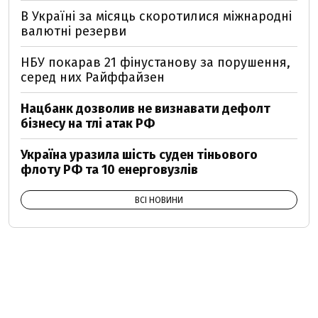
В Україні за місяць скоротилися міжнародні
валютні резерви
НБУ покарав 21 фінустанову за порушення,
серед них Райффайзен
Нацбанк дозволив не визнавати дефолт
бізнесу на тлі атак РФ
Україна уразила шість суден тіньового
флоту РФ та 10 енерговузлів
ВСІ НОВИНИ