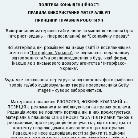
ПОЛІТИКА КОНФІДЕНЦІЙНОСТІ
ПРАВИЛА ВИКОРИСТАННЯ МАТЕРІАЛІВ УП
ПРИНЦИПИ І ПРАВИЛА РОБОТИ УП
Використання матеріалів сайту лише за умови посилання (для
інтернет-видань - гіперпосилання) на "Економічну правду".
Всі матеріали, які розміщені на цьому сайті із посиланням на
агентство
"Інтерфакс-Україна"
, не підлягають подальшому
відтворенню та/чи розповсюдженню в будь-якій формі,
інакше як з письмового дозволу агентства "Інтерфакс-
Україна".
Будь-яке копіювання, передрук та відтворення фотографічних
творів та/або аудіовізуальних творів правовласника Getty
Images - суворо забороняється.
Матеріали з плашкою PROMOTED, НОВИНИ КОМПАНІЙ та
ПОЗИЦІЯ є рекламними та публікуються на правах реклами.
Редакція може не поділяти погляди, які в них промотуються.
Матеріали з плашкою СПЕЦПРОЄКТ та ЗА ПІДТРИМКИ також є
рекламними, проте редакція бере участь у підготовці цього
контенту і поділяє думки, висловлені у цих матеріалах.
Редакція не несе відповідальності за факти та оціночні