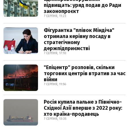
підвищать: уряд подав до Ради
законопроєкт
7 СЕРПНЯ, 11:23
Фігурантка "плівок Міндіча"
отримала керівну посаду в
стратегічному
держпідприємстві
7 СЕРПНЯ, 17:10
"Епіцентр" розповів, скільки
торгових центрів втратив за час
війни
7 СЕРПНЯ, 11:56
Росія купила пальне з Північно-
Східної Азії вперше з 2022 року:
хто країна-продавець
7 СЕРПНЯ, 13:35