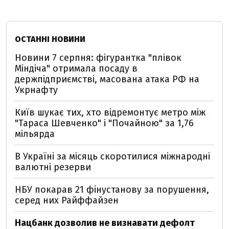
ОСТАННІ НОВИНИ
Новини 7 серпня: фігурантка "плівок
Міндіча" отримала посаду в
держпідприємстві, масована атака РФ на
Укрнафту
Київ шукає тих, хто відремонтує метро між
"Тараса Шевченко" і "Почайною" за 1,76
мільярда
В Україні за місяць скоротилися міжнародні
валютні резерви
НБУ покарав 21 фінустанову за порушення,
серед них Райффайзен
Нацбанк дозволив не визнавати дефолт