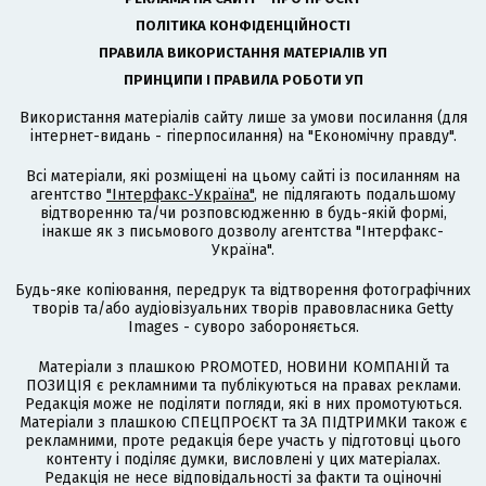
ПОЛІТИКА КОНФІДЕНЦІЙНОСТІ
ПРАВИЛА ВИКОРИСТАННЯ МАТЕРІАЛІВ УП
ПРИНЦИПИ І ПРАВИЛА РОБОТИ УП
Використання матеріалів сайту лише за умови посилання (для
інтернет-видань - гіперпосилання) на "Економічну правду".
Всі матеріали, які розміщені на цьому сайті із посиланням на
агентство
"Інтерфакс-Україна"
, не підлягають подальшому
відтворенню та/чи розповсюдженню в будь-якій формі,
інакше як з письмового дозволу агентства "Інтерфакс-
Україна".
Будь-яке копіювання, передрук та відтворення фотографічних
творів та/або аудіовізуальних творів правовласника Getty
Images - суворо забороняється.
Матеріали з плашкою PROMOTED, НОВИНИ КОМПАНІЙ та
ПОЗИЦІЯ є рекламними та публікуються на правах реклами.
Редакція може не поділяти погляди, які в них промотуються.
Матеріали з плашкою СПЕЦПРОЄКТ та ЗА ПІДТРИМКИ також є
рекламними, проте редакція бере участь у підготовці цього
контенту і поділяє думки, висловлені у цих матеріалах.
Редакція не несе відповідальності за факти та оціночні